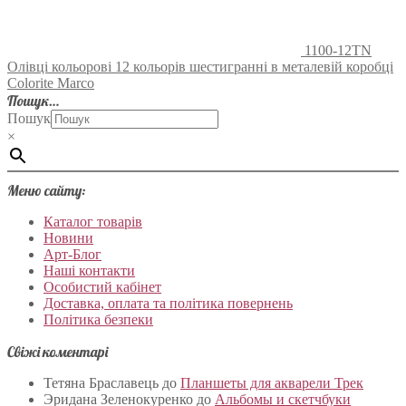
1100-12TN
Олівці кольорові 12 кольорів шестигранні в металевій коробці
Colorite Marco
Пошук…
Пошук
×
Меню сайту:
Каталог товарів
Новини
Арт-Блог
Наші контакти
Особистий кабінет
Доставка, оплата та політика повернень
Політика безпеки
Свіжі коментарі
Тетяна Браславець
до
Планшеты для акварели Трек
Эридана Зеленокуренко
до
Альбомы и скетчбуки