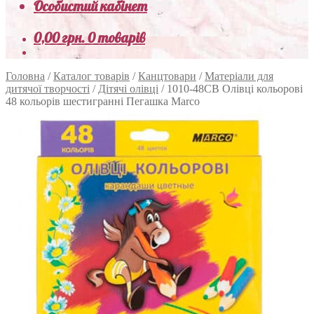
Особистий кабінет
0,00
грн.
0 товарів
Головна
/
Каталог товарів
/
Канцтовари
/
Матеріали для
дитячої творчості
/
Дітячі олівці
/
1010-48CB Олівці кольорові
48 кольорів шестигранні Пегашка Marco