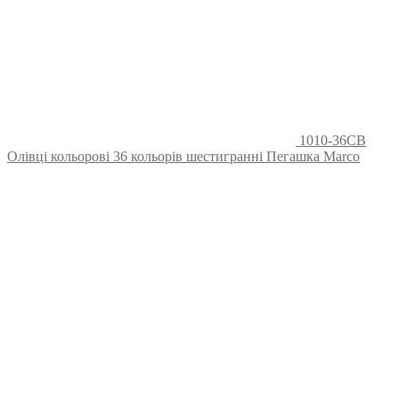
1010-36CB
Олівці кольорові 36 кольорів шестигранні Пегашка Marco