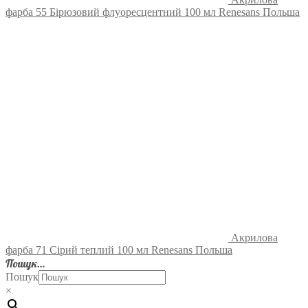
фарба 55 Бірюзовий флуоресцентний 100 мл Renesans Польша
Акрилова
фарба 71 Сірий теплий 100 мл Renesans Польша
Пошук…
Пошук
×