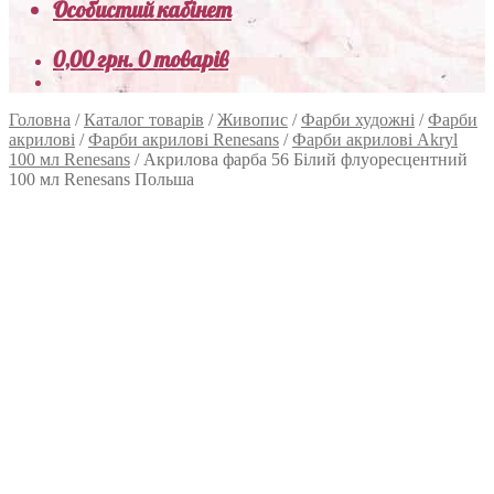
Особистий кабінет
0,00
грн.
0 товарів
Головна
/
Каталог товарів
/
Живопис
/
Фарби художні
/
Фарби
акрилові
/
Фарби акрилові Renesans
/
Фарби акрилові Akryl
100 мл Renesans
/
Акрилова фарба 56 Білий флуоресцентний
100 мл Renesans Польша