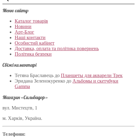
Меню сайту:
Каталог товарів
Новини
Арт-Блог
Наші контакти
Особистий кабінет
Доставка, оплата та політика повернень
Політика безпеки
Свіжі коментарі
Тетяна Браславець
до
Планшеты для акварели Трек
Эридана Зеленокуренко
до
Альбомы и скетчбуки
Gamma
Магазин «Сальвадор»
вул. Мистецтв, 1
м. Харків, Україна.
Телефони: