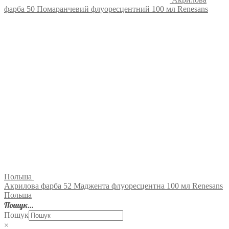
фарба 50 Помаранчевий флуоресцентний 100 мл Renesans
Польша
Акрилова фарба 52 Маджента флуоресцентна 100 мл Renesans
Польша
Пошук…
Пошук
×