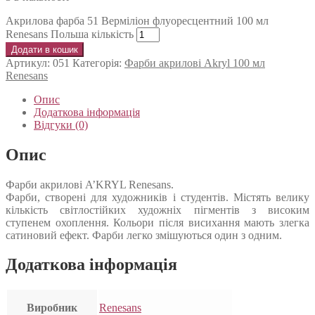
Акрилова фарба 51 Верміліон флуоресцентний 100 мл
Renesans Польша кількість
Додати в кошик
Артикул:
051
Категорія:
Фарби акрилові Akryl 100 мл
Renesans
Опис
Додаткова інформація
Відгуки (0)
Опис
Фарби акрилові A’KRYL Renesans.
Фарби, створені для художників і студентів. Містять велику
кількість світлостійких художніх пігментів з високим
ступенем охоплення. Кольори після висихання мають злегка
сатиновий ефект. Фарби легко змішуються один з одним.
Додаткова інформація
Виробник
Renesans