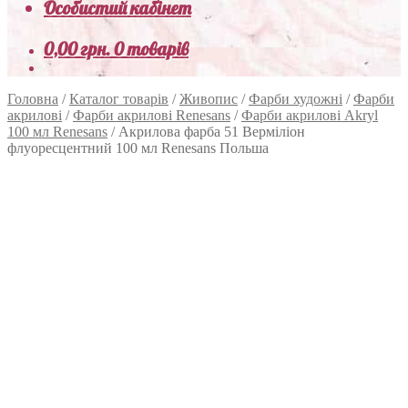
Особистий кабінет
0,00
грн.
0 товарів
Головна
/
Каталог товарів
/
Живопис
/
Фарби художні
/
Фарби
акрилові
/
Фарби акрилові Renesans
/
Фарби акрилові Akryl
100 мл Renesans
/
Акрилова фарба 51 Верміліон
флуоресцентний 100 мл Renesans Польша