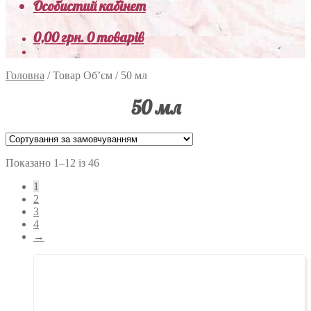
Особистий кабінет
0,00
грн.
0 товарів
Головна
/
Товар Об’єм
/
50 мл
50 мл
Показано 1–12 із 46
1
2
3
4
→