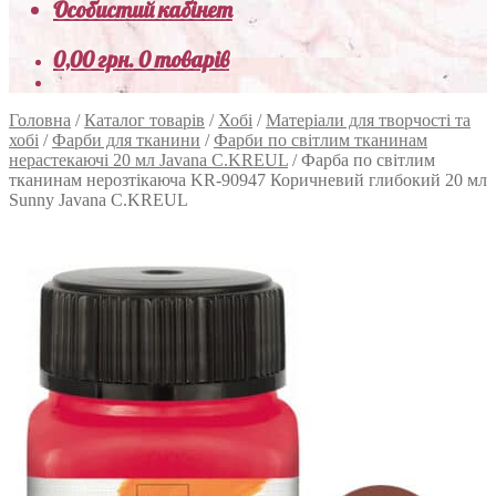
Особистий кабінет
0,00
грн.
0 товарів
Головна
/
Каталог товарів
/
Хобі
/
Матеріали для творчості та
хобі
/
Фарби для тканини
/
Фарби по світлим тканинам
нерастекаючі 20 мл Javana C.KREUL
/
Фарба по світлим
тканинам нерозтікаюча KR-90947 Коричневий глибокий 20 мл
Sunny Javana C.KREUL