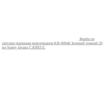
Фарба по
світлим тканинам нерозтікаюча KR-90946 Зелений темний 20
мл Sunny Javana C.KREUL