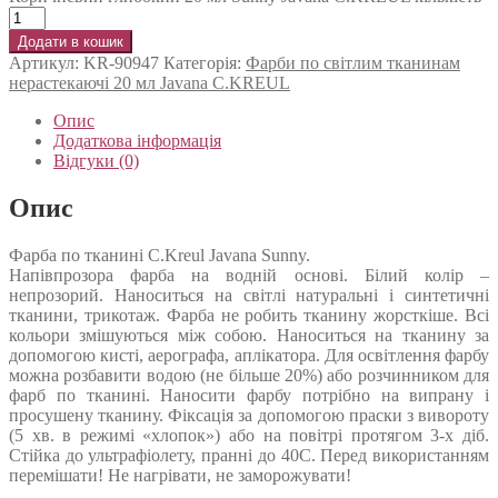
Додати в кошик
Артикул:
KR-90947
Категорія:
Фарби по світлим тканинам
нерастекаючі 20 мл Javana C.KREUL
Опис
Додаткова інформація
Відгуки (0)
Опис
Фарба по тканині C.Kreul Javana Sunny.
Напівпрозора фарба на водній основі. Білий колір –
непрозорий. Наноситься на світлі натуральні і синтетичні
тканини, трикотаж. Фарба не робить тканину жорсткіше. Всі
кольори змішуються між собою. Наноситься на тканину за
допомогою кисті, аерографа, аплікатора. Для освітлення фарбу
можна розбавити водою (не більше 20%) або розчинником для
фарб по тканині. Наносити фарбу потрібно на випрану і
просушену тканину. Фіксація за допомогою праски з вивороту
(5 хв. в режимі «хлопок») або на повітрі протягом 3-х діб.
Стійка до ультрафіолету, пранні до 40С. Перед використанням
перемішати! Не нагрівати, не заморожувати!