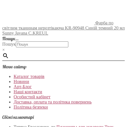
Фарба по
світлим тканинам нерозтікаюча KR-90948 Синій темний 20 мл
Sunny Javana C.KREUL
Пошук…
Пошук
×
Меню сайту:
Каталог товарів
Новини
Арт-Блог
Наші контакти
Особистий кабінет
Доставка, оплата та політика повернень
Політика безпеки
Свіжі коментарі
Тетяна Браславець
до
Планшеты для акварели Трек