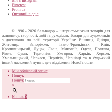
Ми в Instagram
Pinterest
Prom.ua
Оптовий відділ
© 1996 - 2026 Sальвадор – інтернет-магазин товарів для
живопису, творчості, хобі та рукоділля. Товари для художників
з доставкою по всій території України: Вінниця, Дніпро,
Житомир, Запоріжжя, Івано-Франківськ, Київ,
Кропивницький, Луцьк, Львів, Миколаїв, Одеса, Полтава,
Рівне, Суми, Тернопіль, Ужгород, Харків, Херсон,
Хмельницький, Черкаси, Чернігів, Чернівці та в будь-який
інший населений пункт, де є відділення Нової пошти.
Мій обліковий запис
Пошук
Пошук
×
Кошик
0