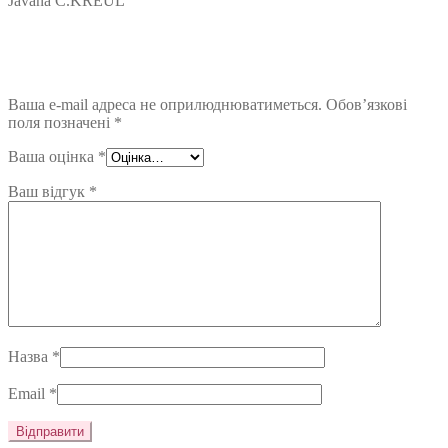
Javana C.KREUL”
Ваша e-mail адреса не оприлюднюватиметься.
Обов’язкові
поля позначені
*
Ваша оцінка
*
Ваш відгук
*
Назва
*
Email
*