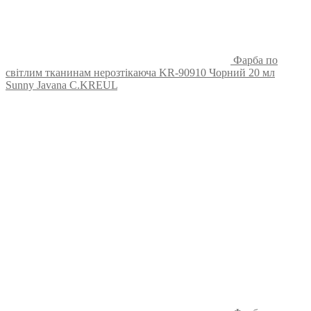
Фарба по
світлим тканинам нерозтікаюча KR-90910 Чорний 20 мл
Sunny Javana C.KREUL