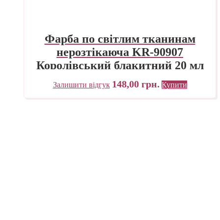
Фарба по світлим тканинам
нерозтікаюча KR-90907
Королівський блакитний 20 мл
Sunny Javana C.KREUL
148,00
грн.
Залишити відгук
Купити