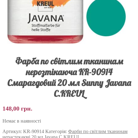
Фарба по світлим тканинам
нерозтікаюча KR-90914
Смарагдовий 20 мл Sunny Javana
C.KREUL
148,00
грн.
Немає в наявності
Артикул:
KR-90914
Категорія:
Фарби по світлим тканинам
нерастекаючі 20 мл Javana C.KREUL