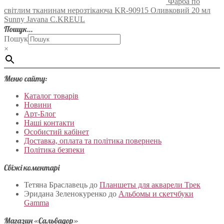
Фарба по
світлим тканинам нерозтікаюча KR-90915 Оливковий 20 мл
Sunny Javana C.KREUL
Пошук…
Пошук
×
Меню сайту:
Каталог товарів
Новини
Арт-Блог
Наші контакти
Особистий кабінет
Доставка, оплата та політика повернень
Політика безпеки
Свіжі коментарі
Тетяна Браславець
до
Планшеты для акварели Трек
Эридана Зеленокуренко
до
Альбомы и скетчбуки
Gamma
Магазин «Сальвадор»