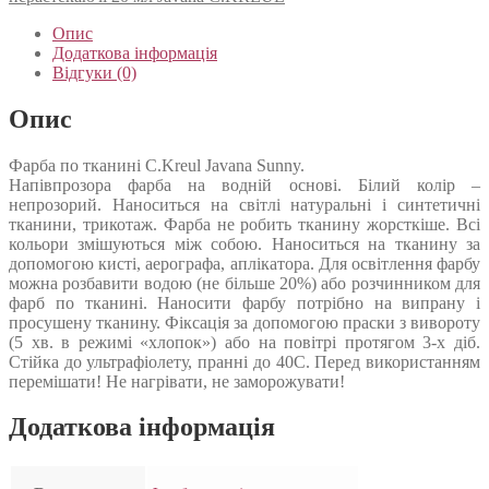
Опис
Додаткова інформація
Відгуки (0)
Опис
Фарба по тканині C.Kreul Javana Sunny.
Напівпрозора фарба на водній основі. Білий колір –
непрозорий. Наноситься на світлі натуральні і синтетичні
тканини, трикотаж. Фарба не робить тканину жорсткіше. Всі
кольори змішуються між собою. Наноситься на тканину за
допомогою кисті, аерографа, аплікатора. Для освітлення фарбу
можна розбавити водою (не більше 20%) або розчинником для
фарб по тканині. Наносити фарбу потрібно на випрану і
просушену тканину. Фіксація за допомогою праски з вивороту
(5 хв. в режимі «хлопок») або на повітрі протягом 3-х діб.
Стійка до ультрафіолету, пранні до 40С. Перед використанням
перемішати! Не нагрівати, не заморожувати!
Додаткова інформація