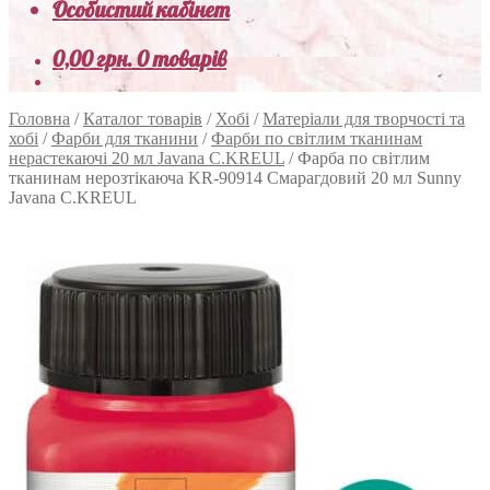
Особистий кабінет
0,00
грн.
0 товарів
Головна
/
Каталог товарів
/
Хобі
/
Матеріали для творчості та
хобі
/
Фарби для тканини
/
Фарби по світлим тканинам
нерастекаючі 20 мл Javana C.KREUL
/
Фарба по світлим
тканинам нерозтікаюча KR-90914 Смарагдовий 20 мл Sunny
Javana C.KREUL