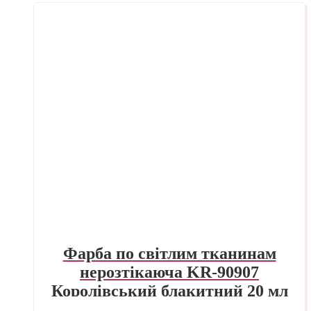
Фарба по світлим тканинам
нерозтікаюча KR-90907
Королівський блакитний 20 мл
Sunny Javana C.KREUL