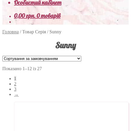
Особистий кабінет
0,00
грн.
0 товарів
Головна
/
Товар Серія
/
Sunny
Sunny
Показано 1–12 із 27
1
2
3
→