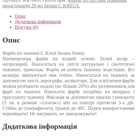
Артикул:
KR-90915
Категорія:
Фарби по світлим тканинам
нерастекаючі 20 мл Javana C.KREUL
Опис
Додаткова інформація
Відгуки (0)
Опис
Фарба по тканині C.Kreul Javana Sunny.
Напівпрозора фарба на водній основі. Білий колір –
непрозорий. Наноситься на світлі натуральні і синтетичні
тканини, трикотаж. Фарба не робить тканину жорсткіше. Всі
кольори змішуються між собою. Наноситься на тканину за
допомогою кисті, аерографа, аплікатора. Для освітлення фарбу
можна розбавити водою (не більше 20%) або розчинником для
фарб по тканині. Наносити фарбу потрібно на випрану і
просушену тканину. Фіксація за допомогою праски з вивороту
(5 хв. в режимі «хлопок») або на повітрі протягом 3-х діб.
Стійка до ультрафіолету, пранні до 40С. Перед використанням
перемішати! Не нагрівати, не заморожувати!
Додаткова інформація