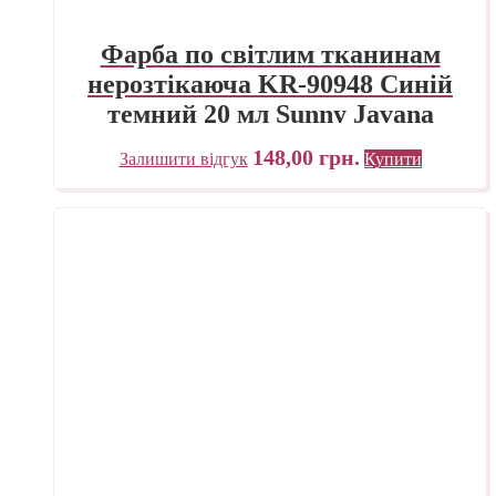
Фарба по світлим тканинам
нерозтікаюча KR-90948 Синій
темний 20 мл Sunny Javana
C.KREUL
148,00
грн.
Залишити відгук
Купити