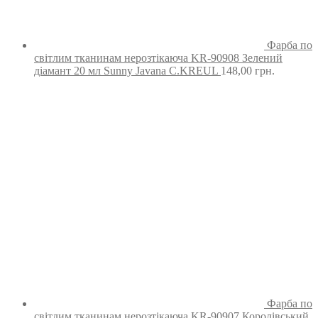
Фарба по
світлим тканинам нерозтікаюча KR-90908 Зелений
діамант 20 мл Sunny Javana C.KREUL
148,00
грн.
Фарба по
світлим тканинам нерозтікаюча KR-90907 Королівський