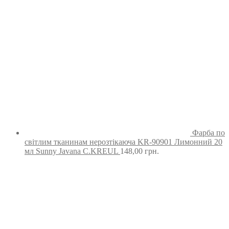
Фарба по
світлим тканинам нерозтікаюча KR-90901 Лимонний 20
мл Sunny Javana C.KREUL
148,00
грн.