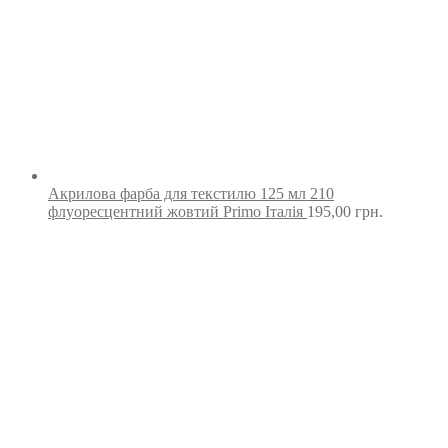
Акрилова фарба для текстилю 125 мл 210
флуоресцентний жовтий Primo Італія
195,00
грн.