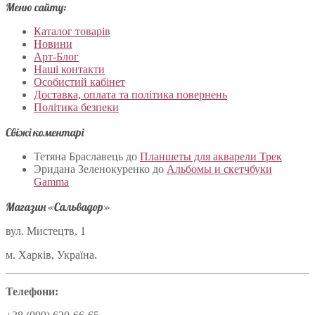
Меню сайту:
Каталог товарів
Новини
Арт-Блог
Наші контакти
Особистий кабінет
Доставка, оплата та політика повернень
Політика безпеки
Свіжі коментарі
Тетяна Браславець
до
Планшеты для акварели Трек
Эридана Зеленокуренко
до
Альбомы и скетчбуки
Gamma
Магазин «Сальвадор»
вул. Мистецтв, 1
м. Харків, Україна.
Телефони: