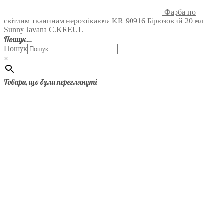
Фарба по
світлим тканинам нерозтікаюча KR-90916 Бірюзовий 20 мл
Sunny Javana C.KREUL
Пошук…
Пошук
×
Товари, що були переглянуті