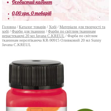
Особистий кабінет
0,00
грн.
0 товарів
Головна
/
Каталог товарів
/
Хобі
/
Матеріали для творчості та
хобі
/
Фарби для тканини
/
Фарби по світлим тканинам
нерастекаючі 20 мл Javana C.KREUL
/
Фарба по світлим
тканинам нерозтікаюча KR-90915 Оливковий 20 мл Sunny
Javana C.KREUL