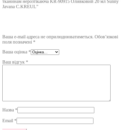
тканинам нерозтікаюча KR-90915 Оливковий 20 мл Sunny
Javana C.KREUL”
Ваша e-mail адреса не оприлюднюватиметься.
Обов’язкові
поля позначені
*
Ваша оцінка
*
Ваш відгук
*
Назва
*
Email
*