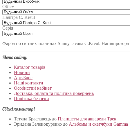
Об’єм
Палітра C. Kreul
Серія
Фарба по світлих тканинах Sunny Javana C.Kreul. Напівпрозора 
Меню сайту:
Каталог товарів
Новини
Арт-Блог
Наші контакти
Особистий кабінет
Доставка, оплата та політика повернень
Політика безпеки
Свіжі коментарі
Тетяна Браславець
до
Планшеты для акварели Трек
Эридана Зеленокуренко
до
Альбомы и скетчбуки Gamma