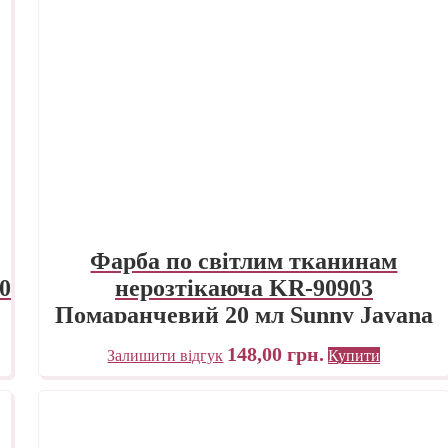
Фарба по світлим тканинам
0
нерозтікаюча KR-90903
Помаранчевий 20 мл Sunny Javana
C.KREUL
148,00
грн.
Залишити відгук
Купити