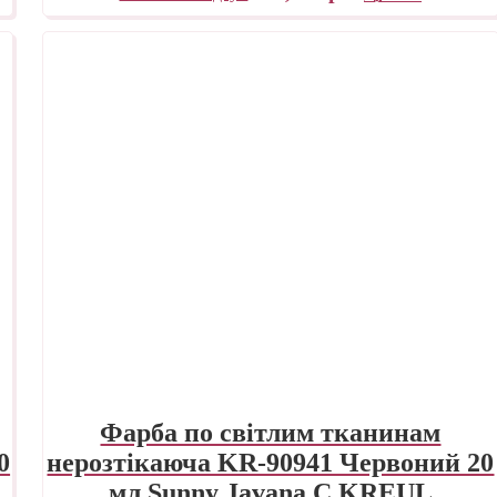
Фарба по світлим тканинам
0
нерозтікаюча KR-90941 Червоний 20
мл Sunny Javana C.KREUL