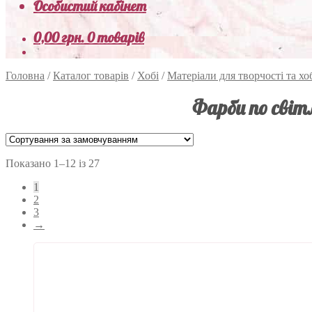
Особистий кабінет
0,00
грн.
0 товарів
Головна
/
Каталог товарів
/
Хобі
/
Матеріали для творчості та хо
Фарби по сві
Показано 1–12 із 27
1
2
3
→