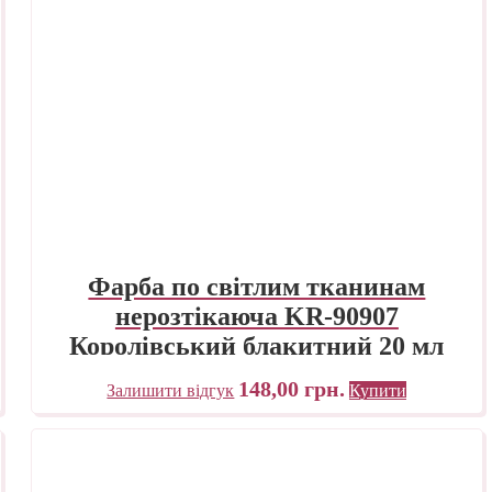
Фарба по світлим тканинам
нерозтікаюча KR-90907
Королівський блакитний 20 мл
Sunny Javana C.KREUL
148,00
грн.
Залишити відгук
Купити