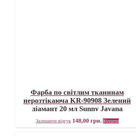
Фарба по світлим тканинам
нерозтікаюча KR-90908 Зелений
діамант 20 мл Sunny Javana
C.KREUL
148,00
грн.
Залишити відгук
Купити