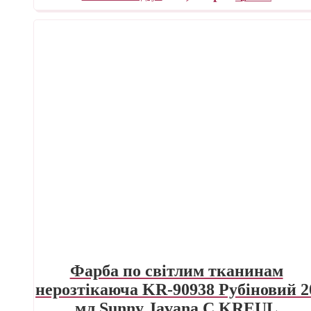
Фарба по світлим тканинам
нерозтікаюча KR-90938 Рубіновий 2
мл Sunny Javana C.KREUL