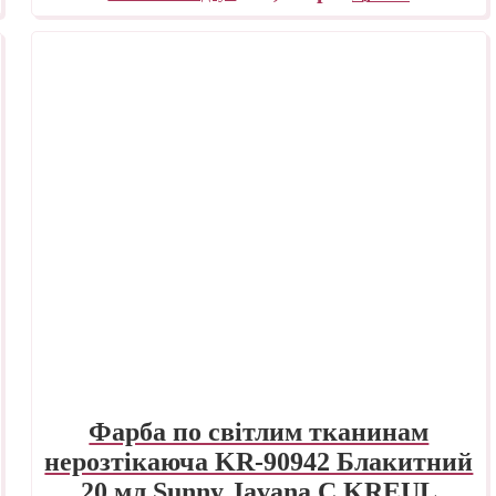
Фарба по світлим тканинам
нерозтікаюча KR-90942 Блакитний
20 мл Sunny Javana C.KREUL