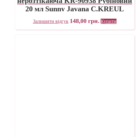
нерозтікаюча KR-90938 Рубіновий
20 мл Sunny Javana C.KREUL
148,00
грн.
Залишити відгук
Купити