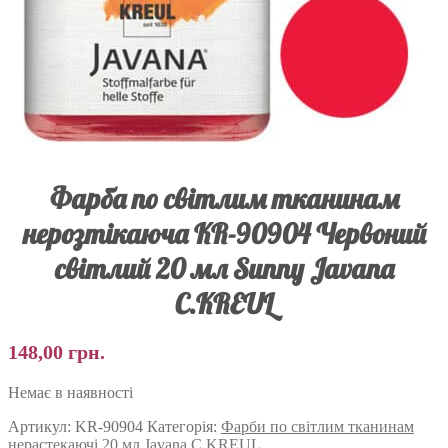
Фарба по світлим тканинам
нерозтікаюча KR-90904 Червоний
світлий 20 мл Sunny Javana
C.KREUL
148,00
грн.
Немає в наявності
Артикул:
KR-90904
Категорія:
Фарби по світлим тканинам
нерастекаючі 20 мл Javana C.KREUL