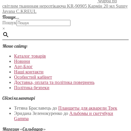
Фарба по
світлим тканинам нерозтікаюча KR-90905 Кармін 20 мл Sunny
Javana C.KREUL
Пошук…
Пошук
×
Меню сайту:
Каталог товарів
Новини
Арт-Блог
Наші контакти
Особистий кабінет
Доставка, оплата та політика повернень
Політика безпеки
Свіжі коментарі
Тетяна Браславець
до
Планшеты для акварели Трек
Эридана Зеленокуренко
до
Альбомы и скетчбуки
Gamma
Магазин «Сальвадор»