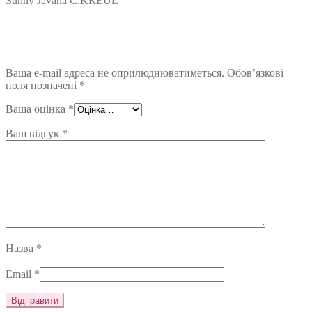
Sunny Javana C.KREUL”
Ваша e-mail адреса не оприлюднюватиметься.
Обов’язкові
поля позначені
*
Ваша оцінка
*
Ваш відгук
*
Назва
*
Email
*