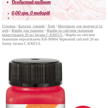
Особистий кабінет
0,00
грн.
0 товарів
Головна
/
Каталог товарів
/
Хобі
/
Матеріали для творчості та
хобі
/
Фарби для тканини
/
Фарби по світлим тканинам
нерастекаючі 20 мл Javana C.KREUL
/
Фарба по світлим
тканинам нерозтікаюча KR-90904 Червоний світлий 20 мл
Sunny Javana C.KREUL