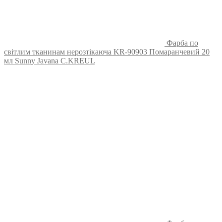
Фарба по
світлим тканинам нерозтікаюча KR-90903 Помаранчевий 20
мл Sunny Javana C.KREUL