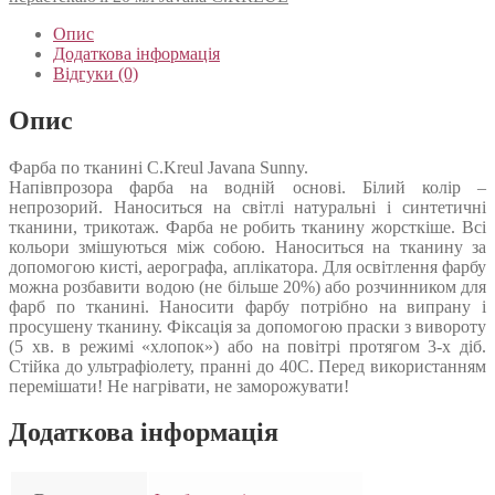
Опис
Додаткова інформація
Відгуки (0)
Опис
Фарба по тканині C.Kreul Javana Sunny.
Напівпрозора фарба на водній основі. Білий колір –
непрозорий. Наноситься на світлі натуральні і синтетичні
тканини, трикотаж. Фарба не робить тканину жорсткіше. Всі
кольори змішуються між собою. Наноситься на тканину за
допомогою кисті, аерографа, аплікатора. Для освітлення фарбу
можна розбавити водою (не більше 20%) або розчинником для
фарб по тканині. Наносити фарбу потрібно на випрану і
просушену тканину. Фіксація за допомогою праски з вивороту
(5 хв. в режимі «хлопок») або на повітрі протягом 3-х діб.
Стійка до ультрафіолету, пранні до 40С. Перед використанням
перемішати! Не нагрівати, не заморожувати!
Додаткова інформація