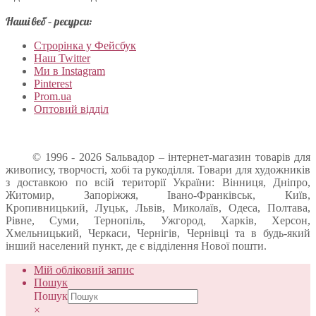
Наші веб – ресурси:
Строрінка у Фейсбук
Наш Twitter
Ми в Instagram
Pinterest
Prom.ua
Оптовий відділ
© 1996 - 2026 Sальвадор – інтернет-магазин товарів для
живопису, творчості, хобі та рукоділля. Товари для художників
з доставкою по всій території України: Вінниця, Дніпро,
Житомир, Запоріжжя, Івано-Франківськ, Київ,
Кропивницький, Луцьк, Львів, Миколаїв, Одеса, Полтава,
Рівне, Суми, Тернопіль, Ужгород, Харків, Херсон,
Хмельницький, Черкаси, Чернігів, Чернівці та в будь-який
інший населений пункт, де є відділення Нової пошти.
Мій обліковий запис
Пошук
Пошук
×