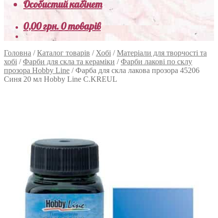
Особистий кабінет
0,00
грн.
0 товарів
Головна
/
Каталог товарів
/
Хобі
/
Матеріали для творчості та
хобі
/
Фарби для скла та кераміки
/
Фарби лакові по склу
прозора Hobby Line
/
Фарба для скла лакова прозора 45206
Синя 20 мл Hobby Line C.KREUL