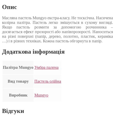
Опис
Масляна пастель Mungyo екстра-класу. Не тосксічна. Насичена
колірна палітра. Пастель легко змішується в сухому вигляді.
Якщо пастель розмити за допомогою розчинника –
досягається ефект прозорості або напівпрозорості. Наноситься
на різні поверхні (папір, дерево, полотно, пластик, кераміка
…) і в різних техніках. Кожна пастель обгорнута в папір.
Додаткова інформація
Палітра Mungyo
Умбра палена
Вид товару
Пастель олійна
Виробник
Mungyo
Відгуки