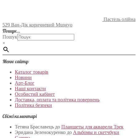
Пастель олійна
529 Ван-Дік коричневий Mungyo
Пошук…
Пошук
×
Меню сайту:
Каталог товарів
Новини
Арт-Блог
Наші контакти
Особистий кабінет
Доставка, оплата та політика повернень
Політика безпеки
Свіжі коментарі
Тетяна Браславець
до
Планшеты для акварели Трек
Эридана Зеленокуренко
до
Альбомы и скетчбуки
Gamma