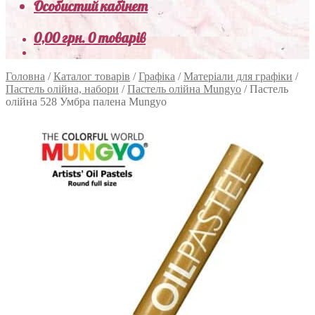
Особистий кабінет
0,00
грн.
0 товарів
Головна
/
Каталог товарів
/
Графіка
/
Матеріали для графіки
/
Пастель олійна, набори
/
Пастель олійна Mungyo
/
Пастель
олійна 528 Умбра палена Mungyo