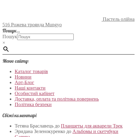
Пастель олійна
516 Рожева троянда Mungyo
Пошук…
Пошук
×
Меню сайту:
Каталог товарів
Новини
Арт-Блог
Наші контакти
Особистий кабінет
Доставка, оплата та політика повернень
Політика безпеки
Свіжі коментарі
Тетяна Браславець
до
Планшеты для акварели Трек
Эридана Зеленокуренко
до
Альбомы и скетчбуки
Gamma