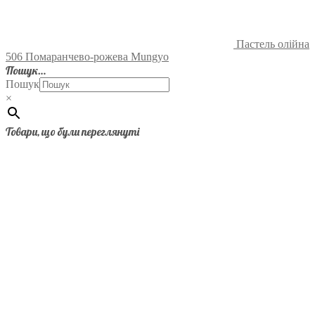
Пастель олійна
506 Помаранчево-рожева Mungyo
Пошук…
Пошук
×
Товари, що були переглянуті