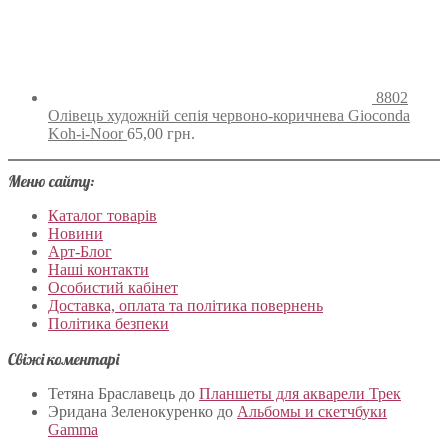
8802
Олівець художній сепія червоно-коричнева Gioconda
Koh-i-Noor
65,00
грн.
Меню сайту:
Каталог товарів
Новини
Арт-Блог
Наші контакти
Особистий кабінет
Доставка, оплата та політика повернень
Політика безпеки
Свіжі коментарі
Тетяна Браславець
до
Планшеты для акварели Трек
Эридана Зеленокуренко
до
Альбомы и скетчбуки
Gamma