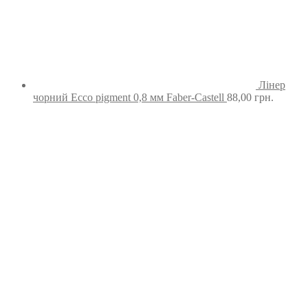
Лінер
чорний Ecco pigment 0,8 мм Faber-Castell
88,00
грн.