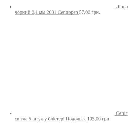
Лінер
чорний 0,1 мм 2631 Centropen
57,00
грн.
Сепія
світла 5 штук у блістері Подольск
105,00
грн.