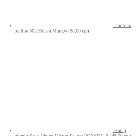
Пастель
олійна 502 Жовта Mungyo
58,00
грн.
Набір
лінери 6 шт. Pigma Micron Sakura POXSDK-6
845,00
грн.