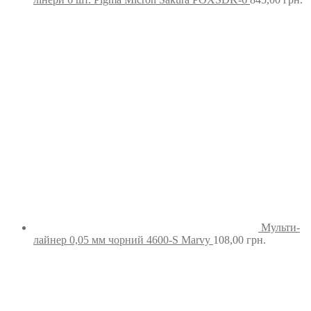
Мульти-
лайнер 0,05 мм чорний 4600-S Marvy
108,00
грн.