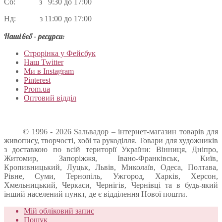
Сб: з 9:30 до 17:00
Нд: з 11:00 до 17:00
Наші веб – ресурси:
Строрінка у Фейсбук
Наш Twitter
Ми в Instagram
Pinterest
Prom.ua
Оптовий відділ
© 1996 - 2026 Sальвадор – інтернет-магазин товарів для
живопису, творчості, хобі та рукоділля. Товари для художників
з доставкою по всій території України: Вінниця, Дніпро,
Житомир, Запоріжжя, Івано-Франківськ, Київ,
Кропивницький, Луцьк, Львів, Миколаїв, Одеса, Полтава,
Рівне, Суми, Тернопіль, Ужгород, Харків, Херсон,
Хмельницький, Черкаси, Чернігів, Чернівці та в будь-який
інший населений пункт, де є відділення Нової пошти.
Мій обліковий запис
Пошук