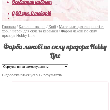
Особистий кабінет
0,00
грн.
0 товарів
Головна
/
Каталог товарів
/
Хобі
/
Матеріали для творчості та
хобі
/
Фарби для скла та кераміки
/
Фарби лакові по склу
прозора Hobby Line
Фарби лакові по склу прозора Hobby
Line
Відображаються усі з 12 результатів