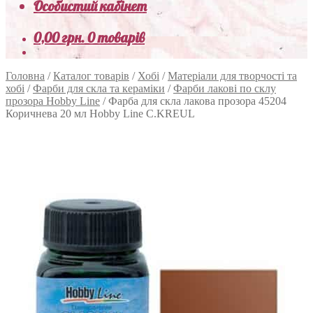
Особистий кабінет
0,00
грн.
0 товарів
Головна
/
Каталог товарів
/
Хобі
/
Матеріали для творчості та
хобі
/
Фарби для скла та кераміки
/
Фарби лакові по склу
прозора Hobby Line
/
Фарба для скла лакова прозора 45204
Коричнева 20 мл Hobby Line C.KREUL