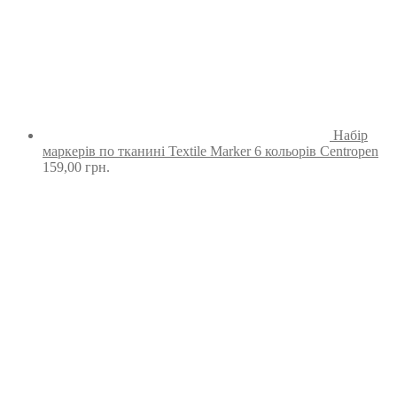
Набір
маркерів по тканині Textile Marker 6 кольорів Centropen
159,00
грн.