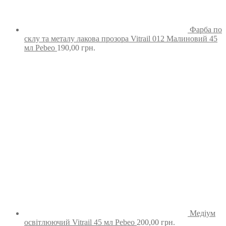
Фарба по
склу та металу лакова прозора Vitrail 012 Малиновий 45
мл Pebeo
190,00
грн.
Медіум
освітлюючий Vitrail 45 мл Pebeo
200,00
грн.