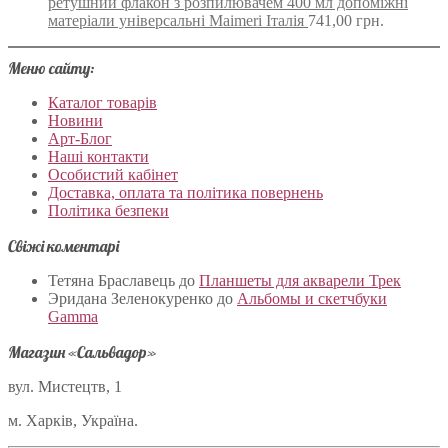
ретушний флакон з розпилювачем 400 мл допоміжні
матеріали універсальні Maimeri Італія
741,00
грн.
Меню сайту:
Каталог товарів
Новини
Арт-Блог
Наші контакти
Особистий кабінет
Доставка, оплата та політика повернень
Політика безпеки
Свіжі коментарі
Тетяна Браславець
до
Планшеты для акварели Трек
Эридана Зеленокуренко
до
Альбомы и скетчбуки
Gamma
Магазин «Сальвадор»
вул. Мистецтв, 1
м. Харків, Україна.