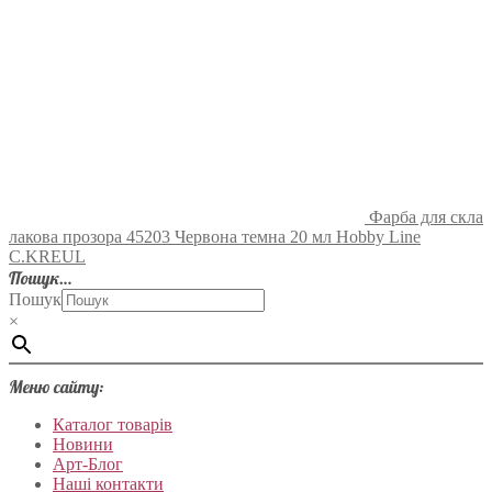
Фарба для скла
лакова прозора 45203 Червона темна 20 мл Hobby Line
C.KREUL
Пошук…
Пошук
×
Меню сайту:
Каталог товарів
Новини
Арт-Блог
Наші контакти