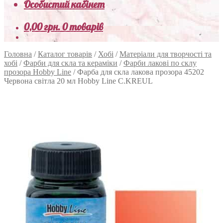
Особистий кабінет
0,00
грн.
0 товарів
Головна
/
Каталог товарів
/
Хобі
/
Матеріали для творчості та
хобі
/
Фарби для скла та кераміки
/
Фарби лакові по склу
прозора Hobby Line
/
Фарба для скла лакова прозора 45202
Червона світла 20 мл Hobby Line C.KREUL