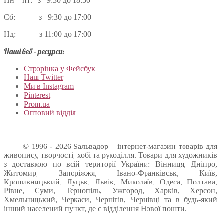
Пн – пт: з 9:30 до 18:30
Сб: з 9:30 до 17:00
Нд: з 11:00 до 17:00
Наші веб – ресурси:
Строрінка у Фейсбук
Наш Twitter
Ми в Instagram
Pinterest
Prom.ua
Оптовий відділ
© 1996 - 2026 Sальвадор – інтернет-магазин товарів для
живопису, творчості, хобі та рукоділля. Товари для художників
з доставкою по всій території України: Вінниця, Дніпро,
Житомир, Запоріжжя, Івано-Франківськ, Київ,
Кропивницький, Луцьк, Львів, Миколаїв, Одеса, Полтава,
Рівне, Суми, Тернопіль, Ужгород, Харків, Херсон,
Хмельницький, Черкаси, Чернігів, Чернівці та в будь-який
інший населений пункт, де є відділення Нової пошти.