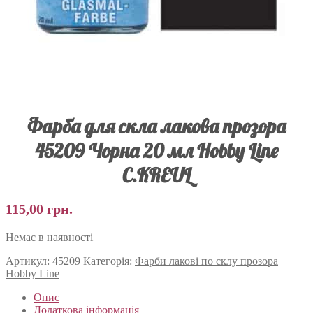
Фарба для скла лакова прозора
45209 Чорна 20 мл Hobby Line
C.KREUL
115,00
грн.
Немає в наявності
Артикул:
45209
Категорія:
Фарби лакові по склу прозора
Hobby Line
Опис
Додаткова інформація