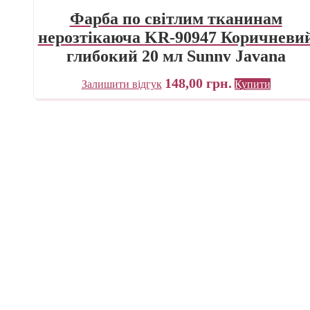
Фарба по світлим тканинам
нерозтікаюча KR-90947 Коричневи
глибокий 20 мл Sunny Javana
C.KREUL
148,00
грн.
Залишити відгук
Купити