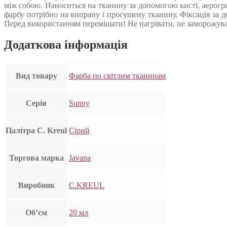
між собою. Наноситься на тканину за допомогою кисті, аерогр
фарбу потрібно на випрану і просушену тканину. Фіксація за до
Перед використанням перемішати! Не нагрівати, не заморожув
Додаткова інформація
Вид товару
Фарба по світлим тканинам
Серія
Sunny
Палітра C. Kreul
Сірий
Торгова марка
Javana
Виробник
C.KREUL
Об’єм
20 мл