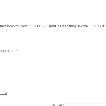
нинам нерозтікаюча KR-90937 Сірий 20 мл Sunny Javana C.KREUL
 позначені
*
Email
*