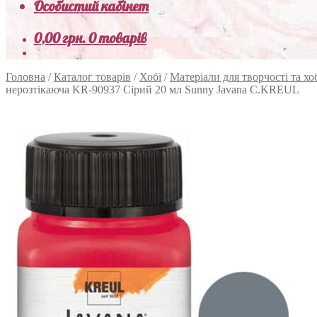
Особистий кабінет
0,00
грн.
0 товарів
Головна
/
Каталог товарів
/
Хобі
/
Матеріали для творчості та хо
нерозтікаюча KR-90937 Сірий 20 мл Sunny Javana C.KREUL