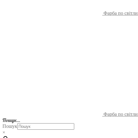
Фарба по світл
Фарба по світл
Пошук…
Пошук
×