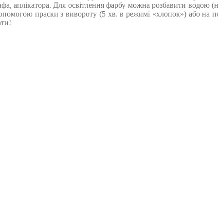
афа, аплікатора. Для освітлення фарбу можна розбавити водою (
помогою праски з вивороту (5 хв. в режимі «хлопок») або на пов
ати!