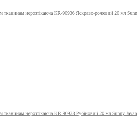
им тканинам нерозтікаюча КR-90936 Яскраво-рожевий 20 мл Sun
им тканинам нерозтікаюча KR-90938 Рубіновий 20 мл Sunny Jav