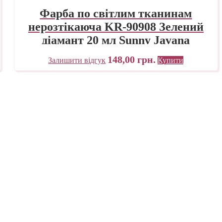
Фарба по світлим тканинам
нерозтікаюча KR-90908 Зелений
L
діамант 20 мл Sunny Javana
C.KREUL
148,00
грн.
Залишити відгук
Купити