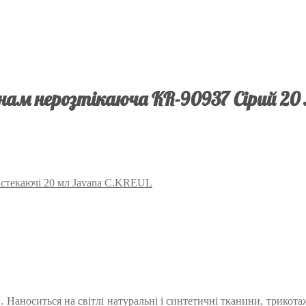
ам нерозтікаюча KR-90937 Сірий 20
астекаючі 20 мл Javana C.KREUL
й. Наноситься на світлі натуральні і синтетичні тканини, трикот