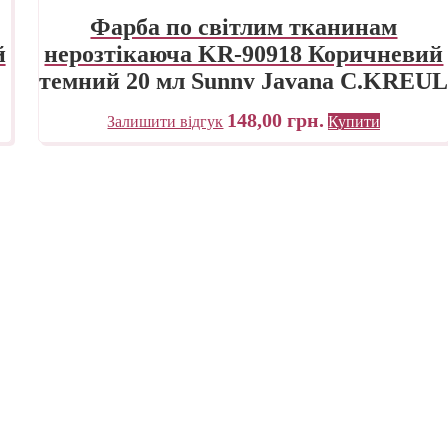
Фарба по світлим тканинам
й
нерозтікаюча KR-90918 Коричневий
темний 20 мл Sunny Javana C.KREU
148,00
грн.
Залишити відгук
Купити