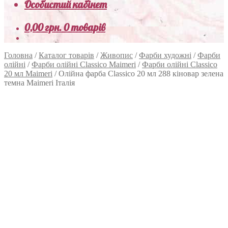
Особистий кабінет
0,00
грн.
0 товарів
Головна
/
Каталог товарів
/
Живопис
/
Фарби художні
/
Фарби
олійні
/
Фарби олійні Classico Maimeri
/
Фарби олійні Classico
20 мл Maimeri
/
Олійна фарба Classico 20 мл 288 кіновар зелена
темна Maimeri Італія