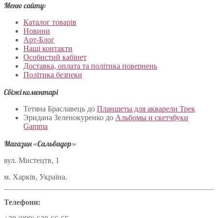
Меню сайту:
Каталог товарів
Новини
Арт-Блог
Наші контакти
Особистий кабінет
Доставка, оплата та політика повернень
Політика безпеки
Свіжі коментарі
Тетяна Браславець
до
Планшеты для акварели Трек
Эридана Зеленокуренко
до
Альбомы и скетчбуки
Gamma
Магазин «Сальвадор»
вул. Мистецтв, 1
м. Харків, Україна.
Телефони: