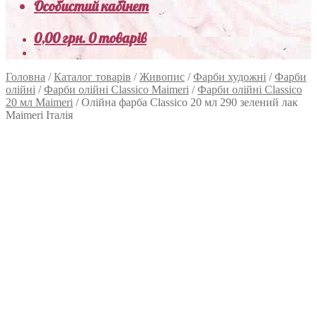
Особистий кабінет
0,00
грн.
0 товарів
Головна
/
Каталог товарів
/
Живопис
/
Фарби художні
/
Фарби
олійні
/
Фарби олійні Classico Maimeri
/
Фарби олійні Classico
20 мл Maimeri
/
Олійна фарба Classico 20 мл 290 зелений лак
Maimeri Італія