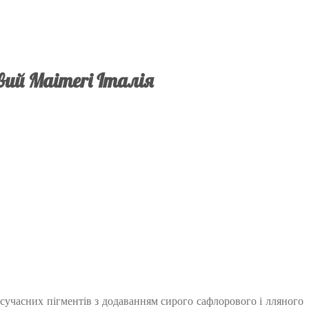
вий Maimeri Італія
х сучасних пігментів з додаванням сирого сафлорового і лляного