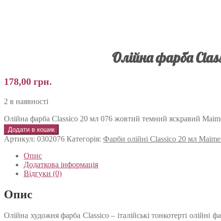
Олійна фарба Clas
178,00
грн.
2 в наявності
Олійна фарба Classico 20 мл 076 жовтий темний яскравий Maimer
Додати в кошик
Артикул:
0302076
Категорія:
Фарби олійні Classico 20 мл Maime
Опис
Додаткова інформація
Відгуки (0)
Опис
Олійна художня фарба Classico – італійські тонкотерті олійні 