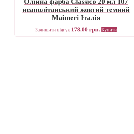
Олійна фарба Classico 20 мл 107
неаполітанський жовтий темний
Maimeri Італія
178,00
грн.
Залишити відгук
Купити