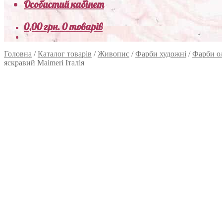
Особистий кабінет
0,00
грн.
0 товарів
Головна
/
Каталог товарів
/
Живопис
/
Фарби художні
/
Фарби о
яскравий Maimeri Італія