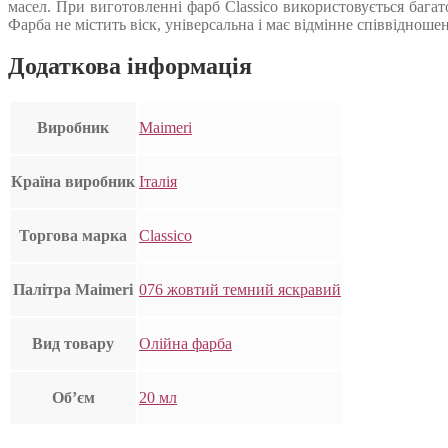
масел. При виготовленні фарб Classico використовується багат
Фарба не містить віск, універсальна і має відмінне співвідноше
Додаткова інформація
Виробник
Maimeri
Країна виробник
Італія
Торгова марка
Classico
Палітра Maimeri
076 жовтий темний яскравий
Вид товару
Олійна фарба
Об’єм
20 мл