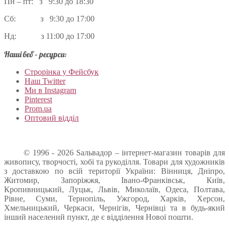
Пн – пт: з 9:30 до 18:30
Сб: з 9:30 до 17:00
Нд: з 11:00 до 17:00
Наші веб – ресурси:
Строрінка у Фейсбук
Наш Twitter
Ми в Instagram
Pinterest
Prom.ua
Оптовий відділ
© 1996 - 2026 Sальвадор – інтернет-магазин товарів для
живопису, творчості, хобі та рукоділля. Товари для художників
з доставкою по всій території України: Вінниця, Дніпро,
Житомир, Запоріжжя, Івано-Франківськ, Київ,
Кропивницький, Луцьк, Львів, Миколаїв, Одеса, Полтава,
Рівне, Суми, Тернопіль, Ужгород, Харків, Херсон,
Хмельницький, Черкаси, Чернігів, Чернівці та в будь-який
інший населений пункт, де є відділення Нової пошти.