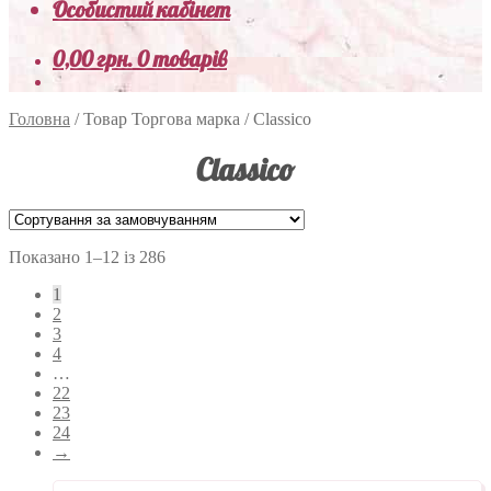
Особистий кабінет
0,00
грн.
0 товарів
Головна
/
Товар Торгова марка
/
Classico
Classico
Показано 1–12 із 286
1
2
3
4
…
22
23
24
→