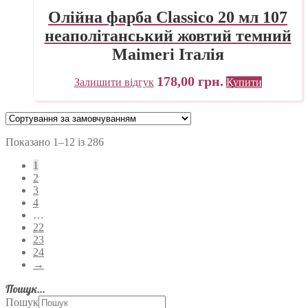
Олійна фарба Classico 20 мл 107
неаполітанський жовтий темний
Maimeri Італія
178,00
грн.
Залишити відгук
Купити
Показано 1–12 із 286
1
2
3
4
…
22
23
24
→
Пошук…
Пошук