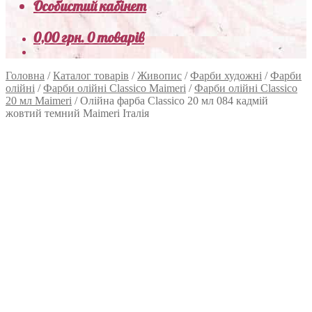
Особистий кабінет
0,00
грн.
0 товарів
Головна
/
Каталог товарів
/
Живопис
/
Фарби художні
/
Фарби
олійні
/
Фарби олійні Classico Maimeri
/
Фарби олійні Classico
20 мл Maimeri
/
Олійна фарба Classico 20 мл 084 кадмій
жовтий темний Maimeri Італія