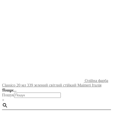
Олійна фарба
Classico 20 мл 339 зелений світлий стійкий Maimeri Італія
Пошук…
Пошук
×