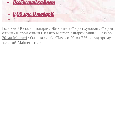
Особистий кабінет
0,00
грн.
0 товарів
Головна
/
Каталог товарів
/
Живопис
/
Фарби художні
/
Фарби
олійні
/
Фарби олійні Classico Maimeri
/
Фарби олійні Classico
20 мл Maimeri
/
Олійна фарба Classico 20 мл 336 оксид хрому
зелений Maimeri Італія