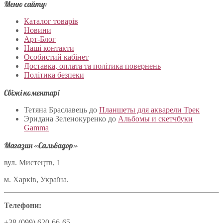
Меню сайту:
Каталог товарів
Новини
Арт-Блог
Наші контакти
Особистий кабінет
Доставка, оплата та політика повернень
Політика безпеки
Свіжі коментарі
Тетяна Браславець
до
Планшеты для акварели Трек
Эридана Зеленокуренко
до
Альбомы и скетчбуки
Gamma
Магазин «Сальвадор»
вул. Мистецтв, 1
м. Харків, Україна.
Телефони:
+38 (099) 620-66-65