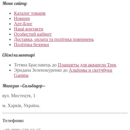
Меню сайту:
Каталог товарів
Новини
Арт-Блог
Наші контакти
Особистий кабінет
Доставка, оплата та політика повернень
Політика безпеки
Свіжі коментарі
Тетяна Браславець
до
Планшеты для акварели Трек
Эридана Зеленокуренко
до
Альбомы и скетчбуки
Gamma
Магазин «Сальвадор»
вул. Мистецтв, 1
м. Харків, Україна.
Телефони: