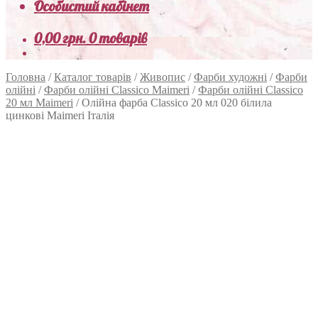
Особистий кабінет
0,00
грн.
0 товарів
Головна
/
Каталог товарів
/
Живопис
/
Фарби художні
/
Фарби
олійні
/
Фарби олійні Classico Maimeri
/
Фарби олійні Classico
20 мл Maimeri
/
Олійна фарба Classico 20 мл 020 білила
цинкові Maimeri Італія