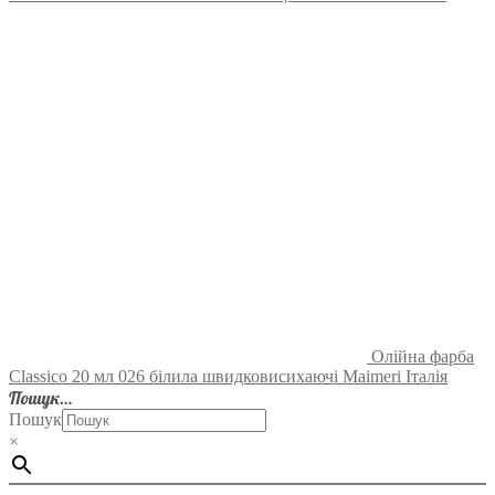
Олійна фарба
Classico 20 мл 026 білила швидковисихаючі Maimeri Італія
Пошук…
Пошук
×