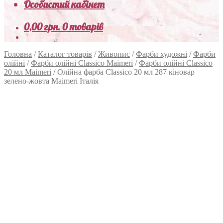
Особистий кабінет
0,00
грн.
0 товарів
Головна
/
Каталог товарів
/
Живопис
/
Фарби художні
/
Фарби
олійні
/
Фарби олійні Classico Maimeri
/
Фарби олійні Classico
20 мл Maimeri
/
Олійна фарба Classico 20 мл 287 кіновар
зелено-жовта Maimeri Італія