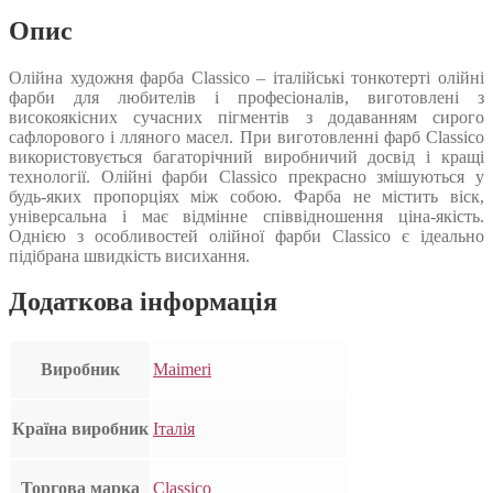
Опис
Олійна художня фарба Classico – італійські тонкотерті олійні
фарби для любителів і професіоналів, виготовлені з
високоякісних сучасних пігментів з додаванням сирого
сафлорового і лляного масел. При виготовленні фарб Classico
використовується багаторічний виробничий досвід і кращі
технології. Олійні фарби Classico прекрасно змішуються у
будь-яких пропорціях між собою. Фарба не містить віск,
універсальна і має відмінне співвідношення ціна-якість.
Однією з особливостей олійної фарби Classico є ідеально
підібрана швидкість висихання.
Додаткова інформація
Виробник
Maimeri
Країна виробник
Італія
Торгова марка
Classico