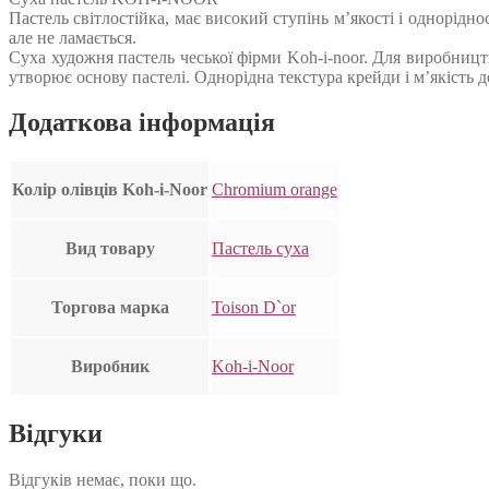
Пастель світлостійка, має високий ступінь м’якості і однорідн
але не ламається.
Суха художня пастель чеської фірми Koh-i-noor. Для виробництв
утворює основу пастелі. Однорідна текстура крейди і м’якість д
Додаткова інформація
Колір олівців Koh-i-Noor
Chromium orange
Вид товару
Пастель суха
Торгова марка
Toison D`or
Виробник
Koh-i-Noor
Відгуки
Відгуків немає, поки що.