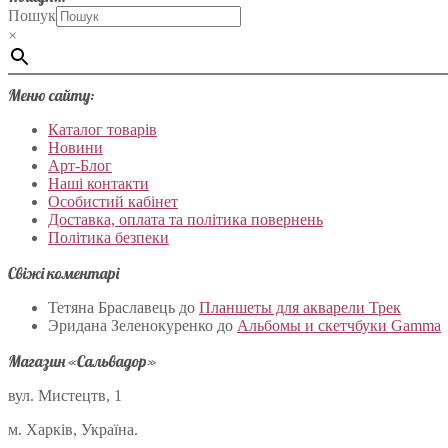
Пошук
×
Меню сайту:
Каталог товарів
Новини
Арт-Блог
Наші контакти
Особистий кабінет
Доставка, оплата та політика повернень
Політика безпеки
Свіжі коментарі
Тетяна Браславець
до
Планшеты для акварели Трек
Эридана Зеленокуренко
до
Альбомы и скетчбуки Gamma
Магазин «Сальвадор»
вул. Мистецтв, 1
м. Харків, Україна.