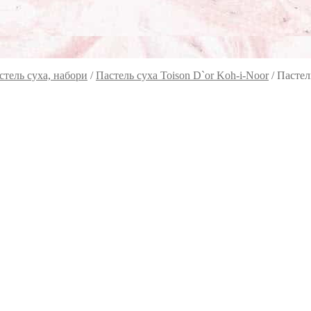
стель суха, набори
/
Пастель суха Toison D`or Koh-i-Noor
/
Пастел