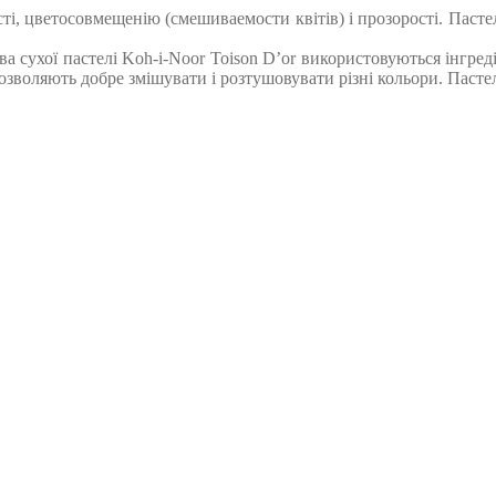
ості, цветосовмещенію (смешиваемости квітів) і прозорості. Пас
а сухої пастелі Koh-i-Noor Toison D’or використовуються інгреді
озволяють добре змішувати і розтушовувати різні кольори. Пастел