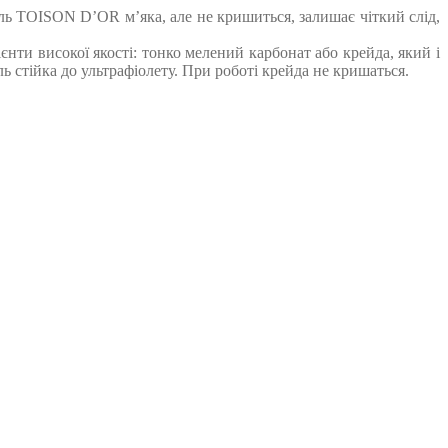
тель TOISON D’OR м’яка, але не кришиться, залишає чіткий слід,
єнти високої якості: тонко мелений карбонат або крейда, який і
ь стійка до ультрафіолету. При роботі крейда не кришаться.