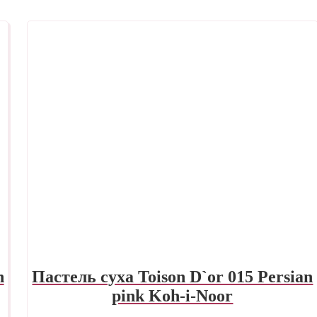
n
Пастель суха Toison D`or 015 Persian
pink Koh-i-Noor