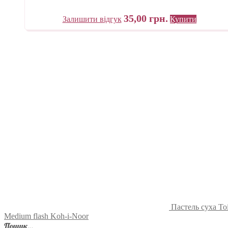
35,00
грн.
Залишити відгук
Купити
Пастель суха To
Medium flash Koh-i-Noor
Пошук…