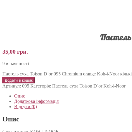
Пастель 
35,00
грн.
9 в наявності
Пастель суха Toison D`or 095 Chromium orange Koh-i-Noor кількі
Додати в кошик
Артикул:
095
Категорія:
Пастель суха Toison D`or Koh-i-Noor
Опис
Додаткова інформація
Відгуки (0)
Опис
Суха пастель KOH-I-NOOR