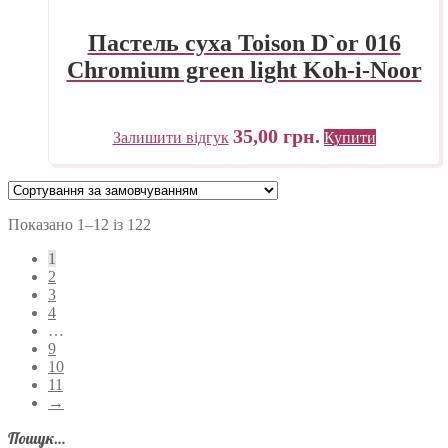
Пастель суха Toison D`or 016
Chromium green light Koh-i-Noor
35,00
грн.
Залишити відгук
Купити
Показано 1–12 із 122
1
2
3
4
…
9
10
11
→
Пошук…