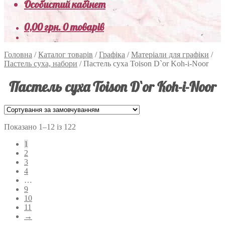
Особистий кабінет
0,00
грн.
0 товарів
Головна
/
Каталог товарів
/
Графіка
/
Матеріали для графіки
/
Пастель суха, набори
/
Пастель суха Toison D`or Koh-i-Noor
Пастель суха Toison D`or Koh-i-Noor
Показано 1–12 із 122
1
2
3
4
…
9
10
11
→