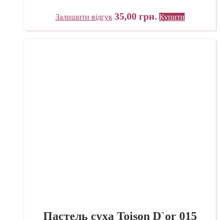
35,00
грн.
Залишити відгук
Купити
Пастель суха Toison D`or 015