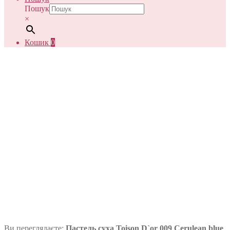
Пошук
×
Кошик
0
Ви переглядаєте:
Пастель суха Toison D`or 009 Cerulean blue