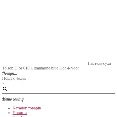
Пастель суха
Toison D`or 010 Ultramarine blue Koh-i-Noor
Пошук…
Пошук
×
Меню сайту:
Каталог товарів
Новини