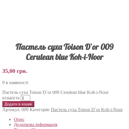
Пастель суха Toison D`or 009
Cerulean blue Koh-i-Noor
35,00
грн.
9 в наявності
Пастель суха Toison D`or 009 Cerulean blue Koh-i-Noor
кількість
Додати в кошик
Артикул:
009
Категорія:
Пастель суха Toison D`or Koh-i-Noor
Опис
Додаткова інформація