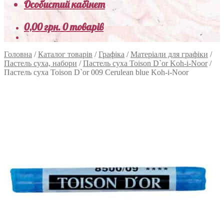
Особистий кабінет
0,00
грн.
0 товарів
Головна
/
Каталог товарів
/
Графіка
/
Матеріали для графіки
/
Пастель суха, набори
/
Пастель суха Toison D`or Koh-i-Noor
/
Пастель суха Toison D`or 009 Cerulean blue Koh-i-Noor