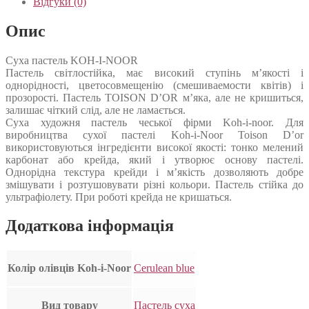
Відгуки (0)
Опис
Суха пастель KOH-I-NOOR
Пастель світлостійка, має високий ступінь м’якості і
однорідності, цветосовмещенію (смешиваемости квітів) і
прозорості. Пастель TOISON D’OR м’яка, але не кришиться,
залишає чіткий слід, але не ламається.
Суха художня пастель чеської фірми Koh-i-noor. Для
виробництва сухої пастелі Koh-i-Noor Toison D’or
використовуються інгредієнти високої якості: тонко мелений
карбонат або крейда, який і утворює основу пастелі.
Однорідна текстура крейди і м’якість дозволяють добре
змішувати і розтушовувати різні кольори. Пастель стійка до
ультрафіолету. При роботі крейда не кришаться.
Додаткова інформація
Колір олівців Koh-i-Noor
Cerulean blue
Вид товару
Пастель суха