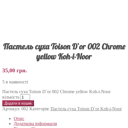
Пастель суха Toison D`or 002 Chrome
yellow Koh-i-Noor
35,00
грн.
5 в наявності
Пастель суха Toison D`or 002 Chrome yellow Koh-i-Noor
кількість
Додати в кошик
Артикул:
002
Категорія:
Пастель суха Toison D`or Koh-i-Noor
Опис
Додаткова інформація