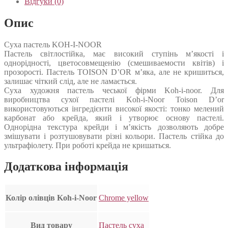
Відгуки (0)
Опис
Суха пастель KOH-I-NOOR
Пастель світлостійка, має високий ступінь м’якості і
однорідності, цветосовмещенію (смешиваемости квітів) і
прозорості. Пастель TOISON D’OR м’яка, але не кришиться,
залишає чіткий слід, але не ламається.
Суха художня пастель чеської фірми Koh-i-noor. Для
виробництва сухої пастелі Koh-i-Noor Toison D’or
використовуються інгредієнти високої якості: тонко мелений
карбонат або крейда, який і утворює основу пастелі.
Однорідна текстура крейди і м’якість дозволяють добре
змішувати і розтушовувати різні кольори. Пастель стійка до
ультрафіолету. При роботі крейда не кришаться.
Додаткова інформація
Колір олівців Koh-i-Noor
Chrome yellow
Вид товару
Пастель суха