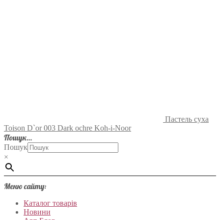
Пастель суха
Toison D`or 003 Dark ochre Koh-i-Noor
Пошук…
Пошук
×
Меню сайту:
Каталог товарів
Новини