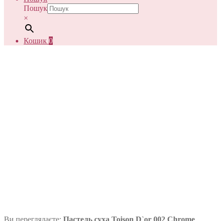
Пошук
×
Кошик
0
Ви переглядаєте:
Пастель суха Toison D`or 002 Chrome