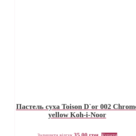
Пастель суха Toison D`or 002 Chrom
yellow Koh-i-Noor
35,00
грн.
Залишити відгук
Купити