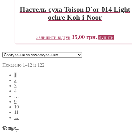
Пастель суха Toison D`or 014 Light
ochre Koh-i-Noor
35,00
грн.
Залишити відгук
Купити
Показано 1–12 із 122
1
2
3
4
…
9
10
11
→
Пошук…