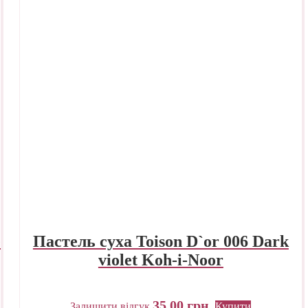
e
Пастель суха Toison D`or 006 Dark
violet Koh-i-Noor
35,00
грн.
Залишити відгук
Купити