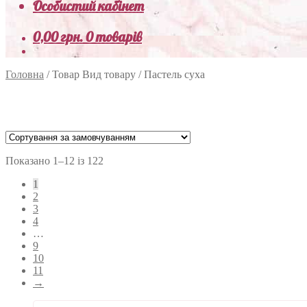
Особистий кабінет
0,00
грн.
0 товарів
Головна
/
Товар Вид товару
/
Пастель суха
Показано 1–12 із 122
1
2
3
4
…
9
10
11
→