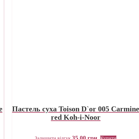
e
Пастель суха Toison D`or 005 Carmin
red Koh-i-Noor
35,00
грн.
Залишити відгук
Купити