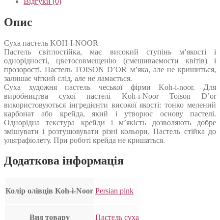
Відгуки (0)
Опис
Суха пастель KOH-I-NOOR
Пастель світлостійка, має високий ступінь м’якості і
однорідності, цветосовмещенію (смешиваемости квітів) і
прозорості. Пастель TOISON D’OR м’яка, але не кришиться,
залишає чіткий слід, але не ламається.
Суха художня пастель чеської фірми Koh-i-noor. Для
виробництва сухої пастелі Koh-i-Noor Toison D’or
використовуються інгредієнти високої якості: тонко мелений
карбонат або крейда, який і утворює основу пастелі.
Однорідна текстура крейди і м’якість дозволяють добре
змішувати і розтушовувати різні кольори. Пастель стійка до
ультрафіолету. При роботі крейда не кришаться.
Додаткова інформація
Колір олівців Koh-i-Noor
Persian pink
Вид товару
Пастель суха