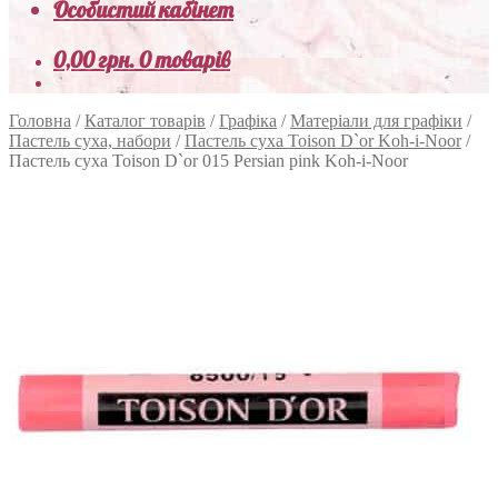
Особистий кабінет
0,00
грн.
0 товарів
Головна
/
Каталог товарів
/
Графіка
/
Матеріали для графіки
/
Пастель суха, набори
/
Пастель суха Toison D`or Koh-i-Noor
/
Пастель суха Toison D`or 015 Persian pink Koh-i-Noor