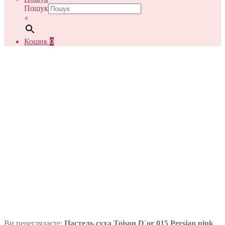
Пошук
×
Кошик
0
Ви переглядаєте:
Пастель суха Toison D`or 015 Persian pink