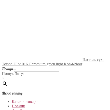
Пастель суха
Toison D`or 016 Chromium green light Koh-i-Noor
Пошук…
Пошук
×
Меню сайту:
Каталог товарів
Новини