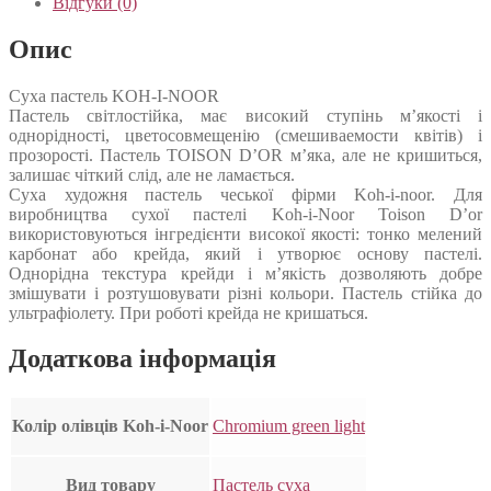
Відгуки (0)
Опис
Суха пастель KOH-I-NOOR
Пастель світлостійка, має високий ступінь м’якості і
однорідності, цветосовмещенію (смешиваемости квітів) і
прозорості. Пастель TOISON D’OR м’яка, але не кришиться,
залишає чіткий слід, але не ламається.
Суха художня пастель чеської фірми Koh-i-noor. Для
виробництва сухої пастелі Koh-i-Noor Toison D’or
використовуються інгредієнти високої якості: тонко мелений
карбонат або крейда, який і утворює основу пастелі.
Однорідна текстура крейди і м’якість дозволяють добре
змішувати і розтушовувати різні кольори. Пастель стійка до
ультрафіолету. При роботі крейда не кришаться.
Додаткова інформація
Колір олівців Koh-i-Noor
Chromium green light
Вид товару
Пастель суха