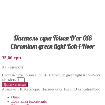
Пастель суха Toison D`or 016
Chromium green light Koh-i-Noor
35,00
грн.
8 в наявності
Пастель суха Toison D`or 016 Chromium green light Koh-i-Noor
кількість
Додати в кошик
Артикул:
016
Категорія:
Пастель суха Toison D`or Koh-i-Noor
Опис
Додаткова інформація