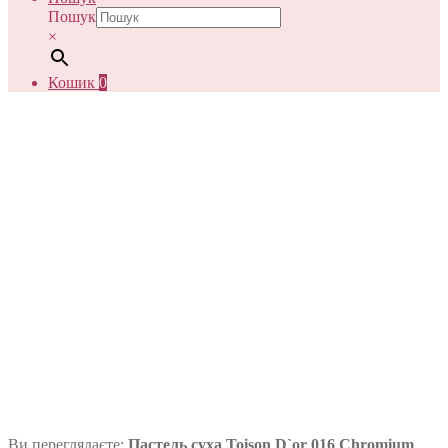
Пошук
×
Кошик
0
Ви переглядаєте:
Пастель суха Toison D`or 016 Chromium