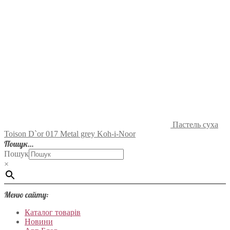
Пастель суха
Toison D`or 017 Metal grey Koh-i-Noor
Пошук…
Пошук
×
Меню сайту:
Каталог товарів
Новини