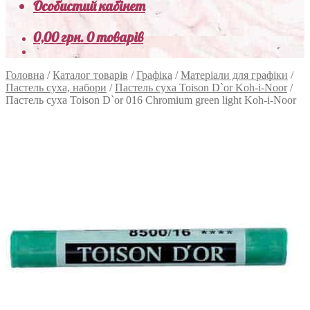
Особистий кабінет
0,00
грн.
0 товарів
Головна
/
Каталог товарів
/
Графіка
/
Матеріали для графіки
/
Пастель суха, набори
/
Пастель суха Toison D`or Koh-i-Noor
/
Пастель суха Toison D`or 016 Chromium green light Koh-i-Noor