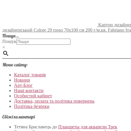
Картон дизайнерс
дизайнерський Colore 29 rosso 70х100 см 200 г/м.кв. Fabriano Іта
Пошук…
Пошук
×
Меню сайту:
Каталог товарів
Новини
Арт-Блог
Наші контакти
Особистий кабінет
Доставка, оплата та політика повернень
Політика безпеки
Свіжі коментарі
Тетяна Браславець
до
Планшеты для акварели Трек