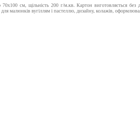
70х100 см, щільність 200 г/м.кв. Картон виготовляється без д
ь для малюнків вугіллям і пастеллю, дизайну, колажів, оформлюв