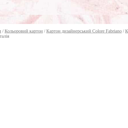
и
/
Кольоровий картон
/
Картон дизайнерський Colore Fabriano
/
К
талія