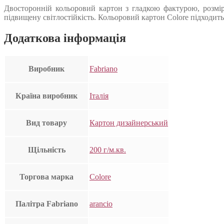
Двосторонній кольоровий картон з гладкою фактурою, розмір 
підвищену світлостійкість. Кольоровий картон Colore підходит
Додаткова інформація
Виробник
Fabriano
Країна виробник
Італія
Вид товару
Картон дизайнерський
Щільність
200 г/м.кв.
Торгова марка
Colore
Палітра Fabriano
arancio