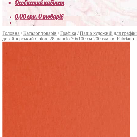
Особистий кабінет
0,00
грн.
0 товарів
Головна
/
Каталог товарів
/
Графіка
/
Папір художній для графік
дизайнерський Colore 28 arancio 70х100 см 200 г/м.кв. Fabriano І