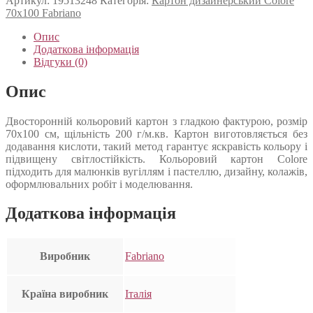
Артикул:
19513248
Категорія:
Картон дизайнерський Colore
70х100 Fabriano
Опис
Додаткова інформація
Відгуки (0)
Опис
Двосторонній кольоровий картон з гладкою фактурою, розмір
70х100 см, щільність 200 г/м.кв. Картон виготовляється без
додавання кислоти, такий метод гарантує яскравість кольору і
підвищену світлостійкість. Кольоровий картон Colore
підходить для малюнків вугіллям і пастеллю, дизайну, колажів,
оформлювальних робіт і моделювання.
Додаткова інформація
Виробник
Fabriano
Країна виробник
Італія