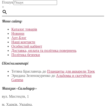
Пошук
×
Меню сайту:
Каталог товарів
Новини
Арт-Блог
Наші контакти
Особистий кабінет
Доставка, оплата та політика повернень
Політика безпеки
Свіжі коментарі
Тетяна Браславець
до
Планшеты для акварели Трек
Эридана Зеленокуренко
до
Альбомы и скетчбуки
Gamma
Магазин «Сальвадор»
вул. Мистецтв, 1
м. Харків, Україна.