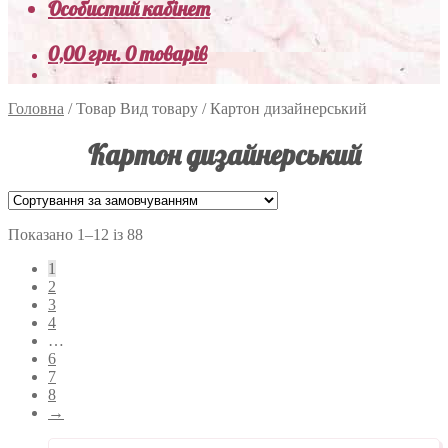
Особистий кабінет
0,00
грн.
0 товарів
Головна
/
Товар Вид товару
/
Картон дизайнерський
Картон дизайнерський
Показано 1–12 із 88
1
2
3
4
…
6
7
8
→