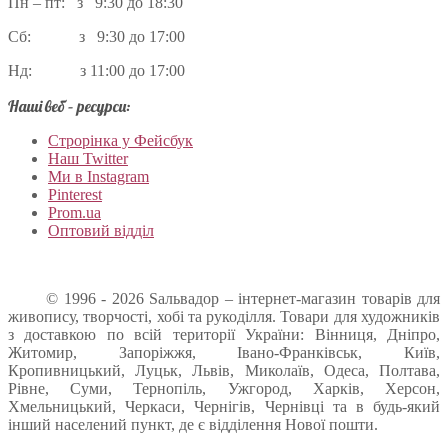
Пн – пт: з 9:30 до 18:30
Сб: з 9:30 до 17:00
Нд: з 11:00 до 17:00
Наші веб – ресурси:
Строрінка у Фейсбук
Наш Twitter
Ми в Instagram
Pinterest
Prom.ua
Оптовий відділ
© 1996 - 2026 Sальвадор – інтернет-магазин товарів для
живопису, творчості, хобі та рукоділля. Товари для художників
з доставкою по всій території України: Вінниця, Дніпро,
Житомир, Запоріжжя, Івано-Франківськ, Київ,
Кропивницький, Луцьк, Львів, Миколаїв, Одеса, Полтава,
Рівне, Суми, Тернопіль, Ужгород, Харків, Херсон,
Хмельницький, Черкаси, Чернігів, Чернівці та в будь-який
інший населений пункт, де є відділення Нової пошти.