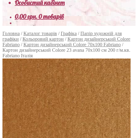
Особистий кабінет
0,00
грн.
0 товарів
Головна
/
Каталог товарів
/
Графіка
/
Папір художній для
графіки
/
Кольоровий картон
/
Картон дизайнерський Colore
Fabriano
/
Картон дизайнерський Colore 70х100 Fabriano
/
Картон дизайнерський Colore 23 avana 70х100 см 200 г/м.кв.
Fabriano Італія