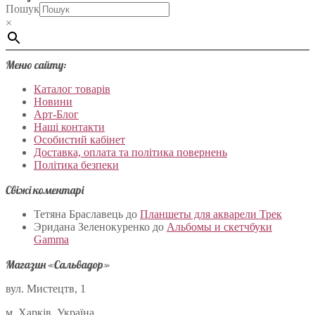
Пошук
×
Меню сайту:
Каталог товарів
Новини
Арт-Блог
Наші контакти
Особистий кабінет
Доставка, оплата та політика повернень
Політика безпеки
Свіжі коментарі
Тетяна Браславець
до
Планшеты для акварели Трек
Эридана Зеленокуренко
до
Альбомы и скетчбуки
Gamma
Магазин «Сальвадор»
вул. Мистецтв, 1
м. Харків, Україна.