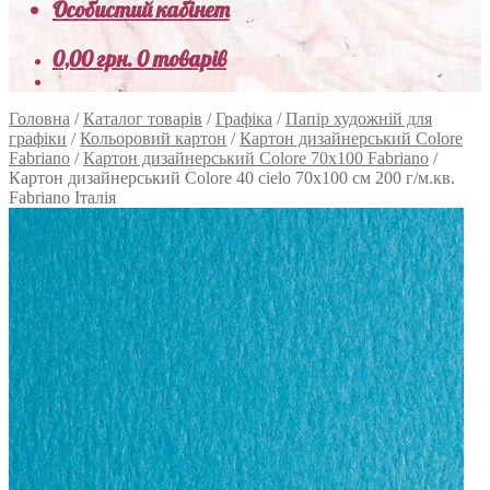
Особистий кабінет
0,00
грн.
0 товарів
Головна
/
Каталог товарів
/
Графіка
/
Папір художній для
графіки
/
Кольоровий картон
/
Картон дизайнерський Colore
Fabriano
/
Картон дизайнерський Colore 70х100 Fabriano
/
Картон дизайнерський Colore 40 cielo 70х100 см 200 г/м.кв.
Fabriano Італія