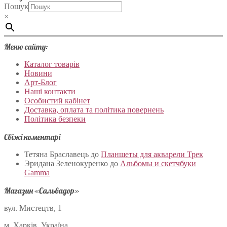
Пошук
×
Меню сайту:
Каталог товарів
Новини
Арт-Блог
Наші контакти
Особистий кабінет
Доставка, оплата та політика повернень
Політика безпеки
Свіжі коментарі
Тетяна Браславець
до
Планшеты для акварели Трек
Эридана Зеленокуренко
до
Альбомы и скетчбуки
Gamma
Магазин «Сальвадор»
вул. Мистецтв, 1
м. Харків, Україна.