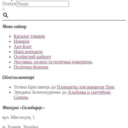
Пошук
×
Меню сайту:
Каталог товарів
Новини
Арт-Блог
Наші контакти
Особистий кабінет
Доставка, оплата та політика повернень
Політика безпеки
Свіжі коментарі
Тетяна Браславець
до
Планшеты для акварели Трек
Эридана Зеленокуренко
до
Альбомы и скетчбуки
Gamma
Магазин «Сальвадор»
вул. Мистецтв, 1
м. Харків, Україна.