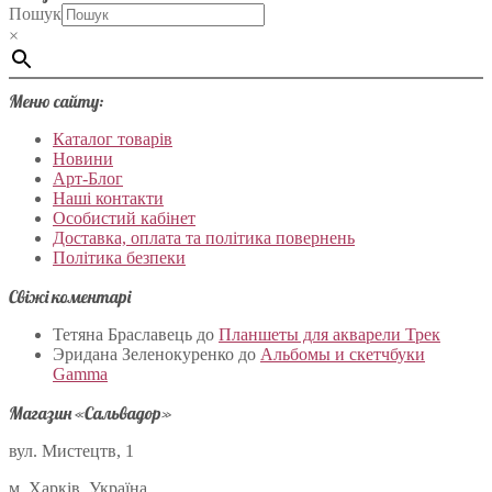
Пошук
×
Меню сайту:
Каталог товарів
Новини
Арт-Блог
Наші контакти
Особистий кабінет
Доставка, оплата та політика повернень
Політика безпеки
Свіжі коментарі
Тетяна Браславець
до
Планшеты для акварели Трек
Эридана Зеленокуренко
до
Альбомы и скетчбуки
Gamma
Магазин «Сальвадор»
вул. Мистецтв, 1
м. Харків, Україна.