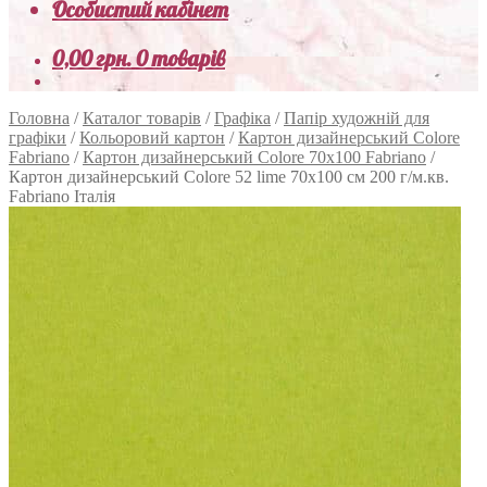
Особистий кабінет
0,00
грн.
0 товарів
Головна
/
Каталог товарів
/
Графіка
/
Папір художній для
графіки
/
Кольоровий картон
/
Картон дизайнерський Colore
Fabriano
/
Картон дизайнерський Colore 70х100 Fabriano
/
Картон дизайнерський Colore 52 lime 70х100 см 200 г/м.кв.
Fabriano Італія