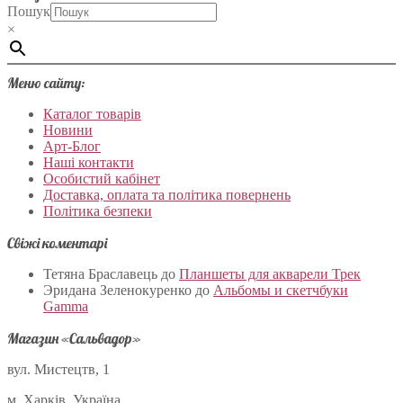
Пошук
×
Меню сайту:
Каталог товарів
Новини
Арт-Блог
Наші контакти
Особистий кабінет
Доставка, оплата та політика повернень
Політика безпеки
Свіжі коментарі
Тетяна Браславець
до
Планшеты для акварели Трек
Эридана Зеленокуренко
до
Альбомы и скетчбуки
Gamma
Магазин «Сальвадор»
вул. Мистецтв, 1
м. Харків, Україна.