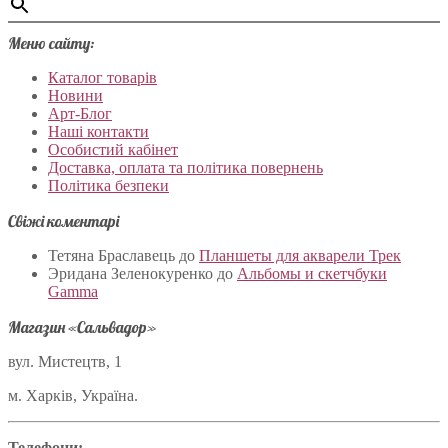
Меню сайту:
Каталог товарів
Новини
Арт-Блог
Наші контакти
Особистий кабінет
Доставка, оплата та політика повернень
Політика безпеки
Свіжі коментарі
Тетяна Браславець
до
Планшеты для акварели Трек
Эридана Зеленокуренко
до
Альбомы и скетчбуки
Gamma
Магазин «Сальвадор»
вул. Мистецтв, 1
м. Харків, Україна.
Телефони: