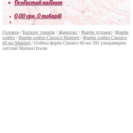
Особистий кабінет
0,00
грн.
0 товарів
Головна
/
Каталог товарів
/
Живопис
/
Фарби художні
/
Фарби
олійні
/
Фарби олійні Classico Maimeri
/
Фарби олійні Classico
60 мл Maimeri
/
Олійна фарба Classico 60 мл 391 ультрамарин
світлий Maimeri Італія