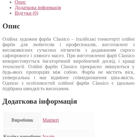
Опис
Додаткова інформація
Відгуки (0)
Опис
Олійна художня фарба Classico – італійські тонкотерті олійні
фарби для любителів і професіоналів, виготовлені з
високоякісних сучасних пігментів з додаванням сирого
сафлорового і лляного масел. При виготовленні фарб Classico
використовується багаторічний виробничий досвід і кращі
технології. Олійні фарби Classico прекрасно змішуються у
будь-яких пропорціях між собою. Фарба не містить віск,
універсальна і має відмінне співвідношення ціна-якість.
Однією з особливостей олійної фарби Classico є ідеально
підібрана швидкість висихання.
Додаткова інформація
Виробник
Maimeri
Країна виробник
Італія