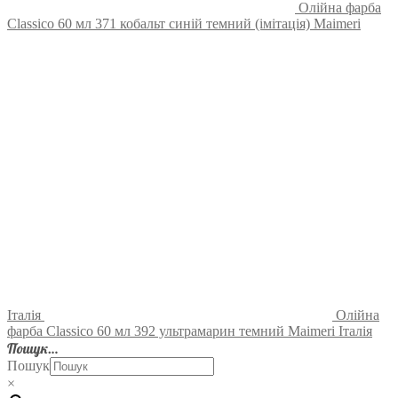
Олійна фарба
Classico 60 мл 371 кобальт синій темний (імітація) Maimeri
Італія
Олійна
фарба Classico 60 мл 392 ультрамарин темний Maimeri Італія
Пошук…
Пошук
×