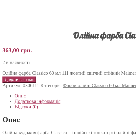
Олійна фарба Cla
363,00
грн.
2 в наявності
Олійна фарба Classico 60 мл 111 жовтий світлий стійкий Maimeri 
Додати в кошик
Артикул:
0306111
Категорія:
Фарби олійні Classico 60 мл Maimer
Опис
Додаткова інформація
Відгуки (0)
Опис
Олійна художня фарба Classico – італійські тонкотерті олійні 