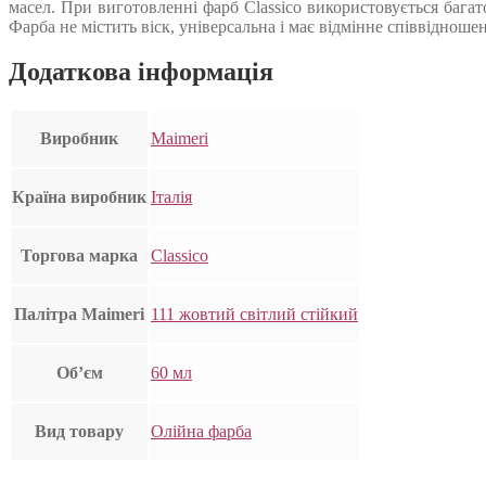
масел. При виготовленні фарб Classico використовується багат
Фарба не містить віск, універсальна і має відмінне співвідноше
Додаткова інформація
Виробник
Maimeri
Країна виробник
Італія
Торгова марка
Classico
Палітра Maimeri
111 жовтий світлий стійкий
Об’єм
60 мл
Вид товару
Олійна фарба