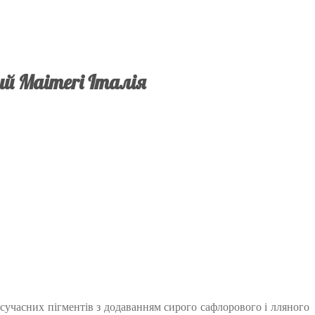
ий Maimeri Італія
х сучасних пігментів з додаванням сирого сафлорового і лляного