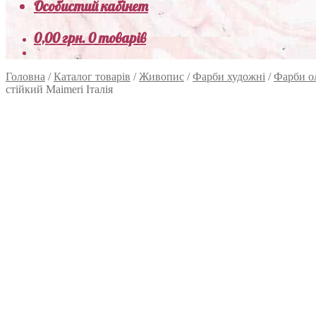
Особистий кабінет
0,00
грн.
0 товарів
Головна
/
Каталог товарів
/
Живопис
/
Фарби художні
/
Фарби о
стійкий Maimeri Італія