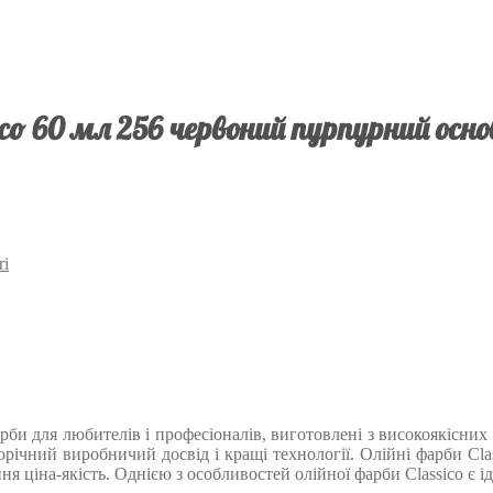
co 60 мл 256 червоний пурпурний осн
ri
фарби для любителів і професіоналів, виготовлені з високоякісни
орічний виробничий досвід і кращі технології. Олійні фарби Cl
ння ціна-якість. Однією з особливостей олійної фарби Classico є 