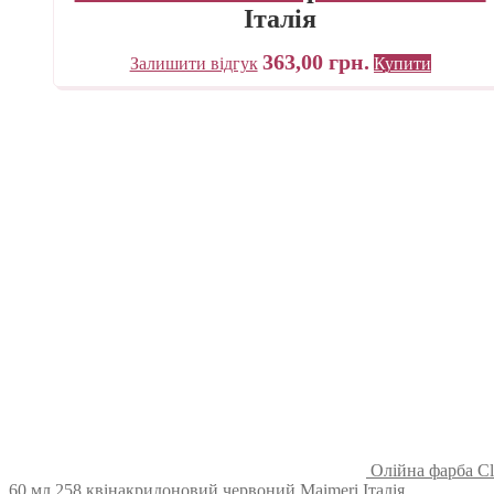
Італія
363,00
грн.
Залишити відгук
Купити
Олійна фарба Cl
60 мл 258 квінакридоновий червоний Maimeri Італія