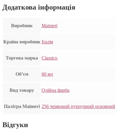
Додаткова інформація
Виробник
Maimeri
Країна виробник
Італія
Торгова марка
Classico
Об’єм
60 мл
Вид товару
Олійна фарба
Палітра Maimeri
256 червоний пурпурний основний
Відгуки