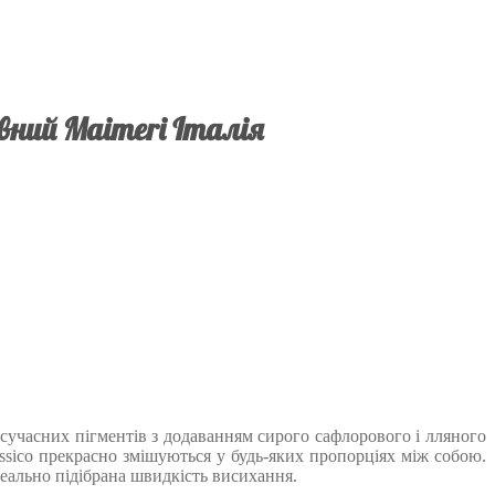
овний Maimeri Італія
х сучасних пігментів з додаванням сирого сафлорового і лляного
assico прекрасно змішуються у будь-яких пропорціях між собою.
ідеально підібрана швидкість висихання.