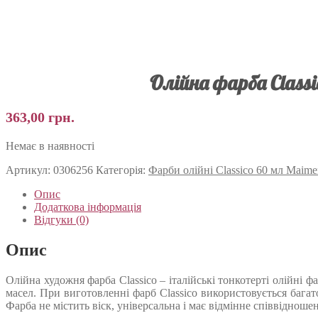
Олійна фарба Classi
363,00
грн.
Немає в наявності
Артикул:
0306256
Категорія:
Фарби олійні Classico 60 мл Maime
Опис
Додаткова інформація
Відгуки (0)
Опис
Олійна художня фарба Classico – італійські тонкотерті олійні 
масел. При виготовленні фарб Classico використовується багат
Фарба не містить віск, універсальна і має відмінне співвідноше