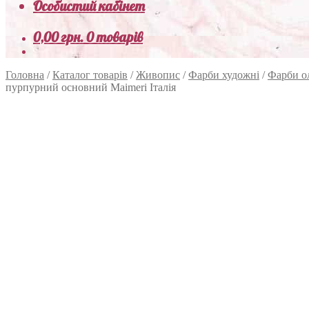
Особистий кабінет
0,00
грн.
0 товарів
Головна
/
Каталог товарів
/
Живопис
/
Фарби художні
/
Фарби о
пурпурний основний Maimeri Італія