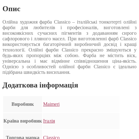
Опис
Олійна художня фарба Classico – італійські тонкотерті олійні
фарби для любителів і професіоналів, виготовлені з
високоякісних сучасних пігментів з додаванням сирого
сафлорового і лляного масел. При виготовленні фарб Classico
використовується багаторічний виробничий досвід і кращі
технології. Олійні фарби Classico прекрасно змішуються у
будь-яких пропорціях між собою. Фарба не містить віск,
універсальна і має відмінне співвідношення ціна-якість.
Однією з особливостей олійної фарби Classico є ідеально
підібрана швидкість висихання.
Додаткова інформація
Виробник
Maimeri
Країна виробник
Італія
Торгова марка
Classico