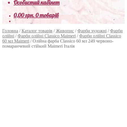
Особистий кабінет
0,00
грн.
0 товарів
Головна
/
Каталог товарів
/
Живопис
/
Фарби художні
/
Фарби
олійні
/
Фарби олійні Classico Maimeri
/
Фарби олійні Classico
60 мл Maimeri
/
Олійна фарба Classico 60 мл 249 червоно-
помаранчевий стійкий Maimeri Італія