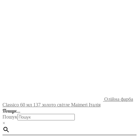
Олійна фарба
Classico 60 мл 137 золото світле Maimeri Італія
Пошук…
Пошук
×