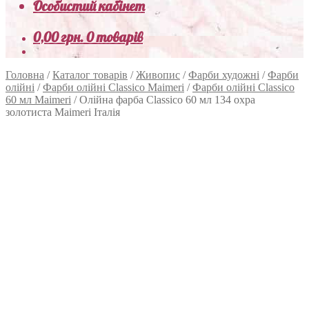
Особистий кабінет
0,00
грн.
0 товарів
Головна
/
Каталог товарів
/
Живопис
/
Фарби художні
/
Фарби
олійні
/
Фарби олійні Classico Maimeri
/
Фарби олійні Classico
60 мл Maimeri
/
Олійна фарба Classico 60 мл 134 охра
золотиста Maimeri Італія