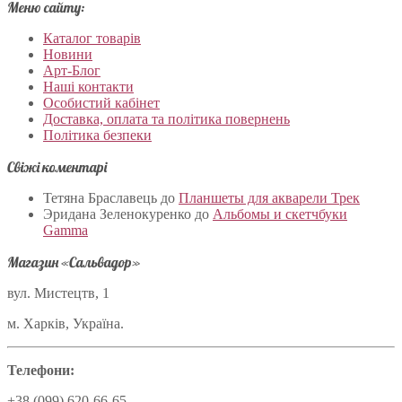
Меню сайту:
Каталог товарів
Новини
Арт-Блог
Наші контакти
Особистий кабінет
Доставка, оплата та політика повернень
Політика безпеки
Свіжі коментарі
Тетяна Браславець
до
Планшеты для акварели Трек
Эридана Зеленокуренко
до
Альбомы и скетчбуки
Gamma
Магазин «Сальвадор»
вул. Мистецтв, 1
м. Харків, Україна.
Телефони:
+38 (099) 620-66-65