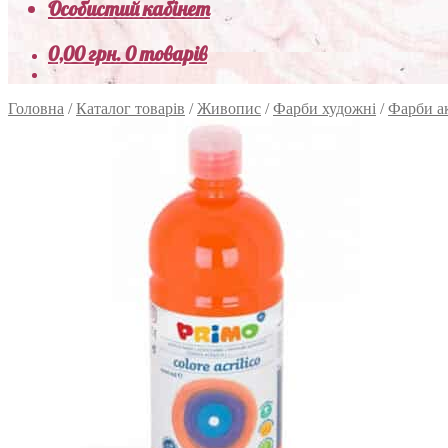
Особистий кабінет
0,00
грн.
0 товарів
Головна
/
Каталог товарів
/
Живопис
/
Фарби художні
/
Фарби а