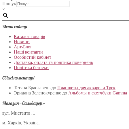
Пошук
×
Меню сайту:
Каталог товарів
Новини
Арт-Блог
Наші контакти
Особистий кабінет
Доставка, оплата та політика повернень
Політика безпеки
Свіжі коментарі
Тетяна Браславець
до
Планшеты для акварели Трек
Эридана Зеленокуренко
до
Альбомы и скетчбуки Gamma
Магазин «Сальвадор»
вул. Мистецтв, 1
м. Харків, Україна.