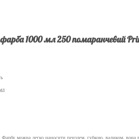
фарба 1000 мл 250 помаранчевий Pr
ть
 мл
. Фарбу можна легко наносити пензлем, губкою, валиком, вона ві