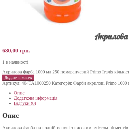
Акрилова 
680,00
грн.
1 в наявності
Акрилова фарба 1000 мл 250 помаранчевий Primo Італія кількіс
Додати в кошик
Артикул:
404TA1000250
Категорія:
Фарби акрилові Primo 1000
Опис
Додаткова інформація
Відгуки (0)
Опис
Акрилова фарба на водній основі з високим вмістом пігментів