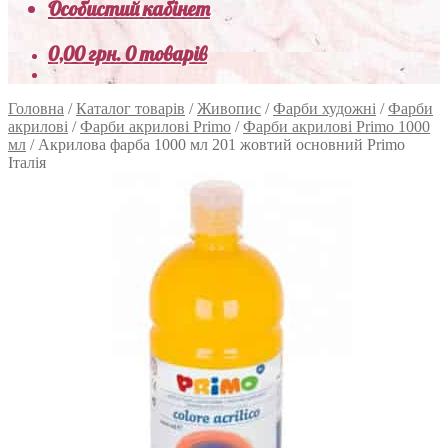
Особистий кабінет
0,00
грн.
0 товарів
Головна
/
Каталог товарів
/
Живопис
/
Фарби художні
/
Фарби
акрилові
/
Фарби акрилові Primo
/
Фарби акрилові Primo 1000
мл
/
Акрилова фарба 1000 мл 201 жовтий основний Primo
Італія