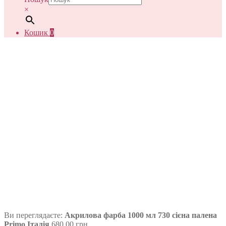
×
Кошик
0
Ви переглядаєте:
Акрилова фарба 1000 мл 730 сієна палена
Primo Італія
680,00
грн.